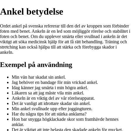
Ankel betydelse
Ordet ankel på svenska refererar till den del av kroppen som förbinder
foten med benet. Ankeln är en led som möjliggör rörelse och stabilitet i
foten och benet. Om du upplever smärta eller svullnad i ankeln är det
viktigt att söka medicinsk hjälp för att få rätt behandling. Träning och
stretching kan också hjälpa till att stärka och förebygga skador i
ankeln.
Exempel på användning
Min vän har skadat sin ankel.
Jag behöver en bandage för min vrickad ankel.
Idag känner jag smärta i min högra ankel.
Läkaren sa att jag måste vila min ankel.
Ankeln är en viktig del av vår rörelseapparat.
Det är vanligt att idrottare skadar sin ankel.
Min ankel svullnade upp efter joggingturen.
Har du några tips för att stärka anklarna?
Hon bar snygga högklackade skor som framhävde hennes
anklar.
Det är viktigt att inte belasta den skadade ankeln för mycket.