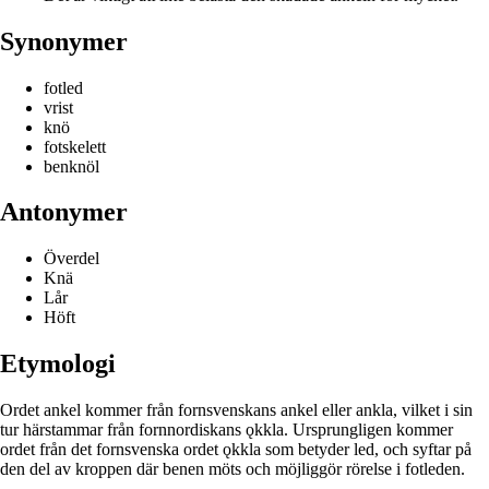
Synonymer
fotled
vrist
knö
fotskelett
benknöl
Antonymer
Överdel
Knä
Lår
Höft
Etymologi
Ordet ankel kommer från fornsvenskans ankel eller ankla, vilket i sin
tur härstammar från fornnordiskans ǫkkla. Ursprungligen kommer
ordet från det fornsvenska ordet ǫkkla som betyder led, och syftar på
den del av kroppen där benen möts och möjliggör rörelse i fotleden.