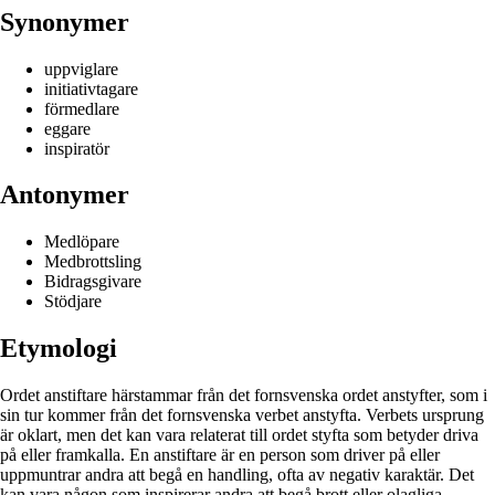
Synonymer
uppviglare
initiativtagare
förmedlare
eggare
inspiratör
Antonymer
Medlöpare
Medbrottsling
Bidragsgivare
Stödjare
Etymologi
Ordet anstiftare härstammar från det fornsvenska ordet anstyfter, som i
sin tur kommer från det fornsvenska verbet anstyfta. Verbets ursprung
är oklart, men det kan vara relaterat till ordet styfta som betyder driva
på eller framkalla. En anstiftare är en person som driver på eller
uppmuntrar andra att begå en handling, ofta av negativ karaktär. Det
kan vara någon som inspirerar andra att begå brott eller olagliga