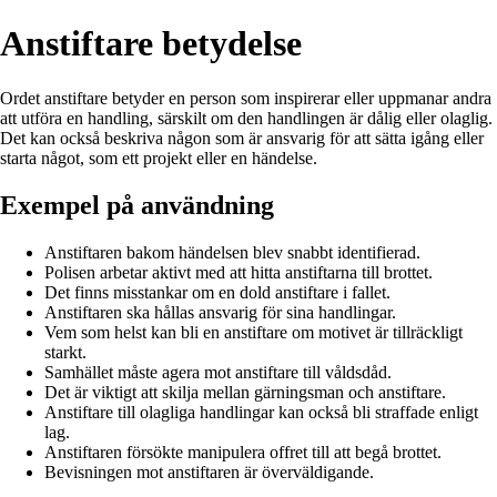
Anstiftare betydelse
Ordet anstiftare betyder en person som inspirerar eller uppmanar andra
att utföra en handling, särskilt om den handlingen är dålig eller olaglig.
Det kan också beskriva någon som är ansvarig för att sätta igång eller
starta något, som ett projekt eller en händelse.
Exempel på användning
Anstiftaren bakom händelsen blev snabbt identifierad.
Polisen arbetar aktivt med att hitta anstiftarna till brottet.
Det finns misstankar om en dold anstiftare i fallet.
Anstiftaren ska hållas ansvarig för sina handlingar.
Vem som helst kan bli en anstiftare om motivet är tillräckligt
starkt.
Samhället måste agera mot anstiftare till våldsdåd.
Det är viktigt att skilja mellan gärningsman och anstiftare.
Anstiftare till olagliga handlingar kan också bli straffade enligt
lag.
Anstiftaren försökte manipulera offret till att begå brottet.
Bevisningen mot anstiftaren är överväldigande.