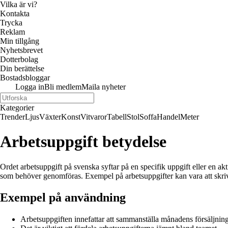
Vilka är vi?
Kontakta
Trycka
Reklam
Min tillgång
Nyhetsbrevet
Dotterbolag
Din berättelse
Bostadsbloggar
Logga in
Bli medlem
Maila nyheter
Kategorier
Trender
Ljus
Växter
Konst
Vitvaror
Tabell
Stol
Soffa
Handel
Meter
Arbetsuppgift betydelse
Ordet arbetsuppgift på svenska syftar på en specifik uppgift eller en akt
som behöver genomföras. Exempel på arbetsuppgifter kan vara att skriva en
Exempel på användning
Arbetsuppgiften innefattar att sammanställa månadens försäljning