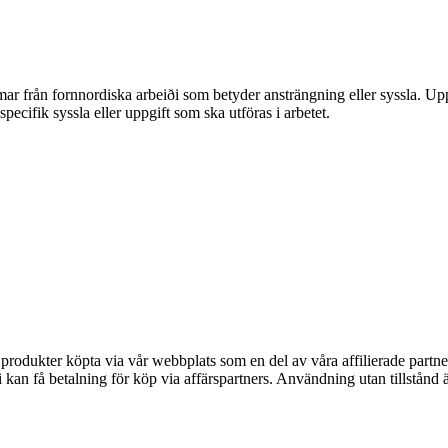
mmar från fornnordiska arbeiði som betyder ansträngning eller syssla. 
pecifik syssla eller uppgift som ska utföras i arbetet.
n produkter köpta via vår webbplats som en del av våra affilierade partne
an få betalning för köp via affärspartners. Användning utan tillstånd är 