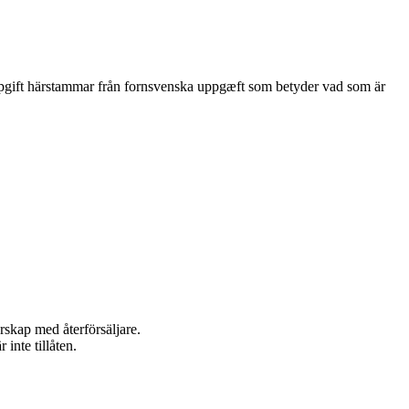
Uppgift härstammar från fornsvenska uppgæft som betyder vad som är
rskap med återförsäljare.
inte tillåten.