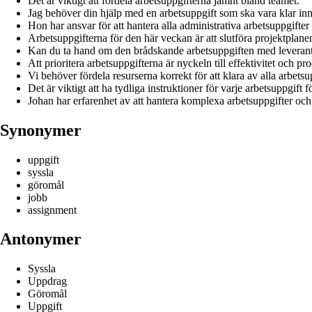
Det är viktigt att fördela arbetsuppgifterna jämnt bland teamet.
Jag behöver din hjälp med en arbetsuppgift som ska vara klar in
Hon har ansvar för att hantera alla administrativa arbetsuppgifter
Arbetsuppgifterna för den här veckan är att slutföra projektplan
Kan du ta hand om den brådskande arbetsuppgiften med leveran
Att prioritera arbetsuppgifterna är nyckeln till effektivitet och pro
Vi behöver fördela resurserna korrekt för att klara av alla arbets
Det är viktigt att ha tydliga instruktioner för varje arbetsuppgift 
Johan har erfarenhet av att hantera komplexa arbetsuppgifter och 
Synonymer
uppgift
syssla
göromål
jobb
assignment
Antonymer
Syssla
Uppdrag
Göromål
Uppgift