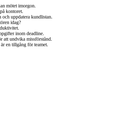
nan mötet imorgon.
 på kontoret.
en och uppdatera kundlistan.
tören idag?
duktivitet.
uppgifter inom deadline.
för att undvika missförstånd.
är en tillgång för teamet.