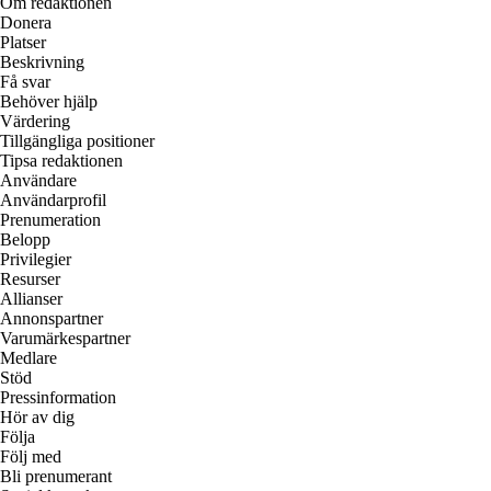
Om redaktionen
Donera
Platser
Beskrivning
Få svar
Behöver hjälp
Värdering
Tillgängliga positioner
Tipsa redaktionen
Användare
Användarprofil
Prenumeration
Belopp
Privilegier
Resurser
Allianser
Annonspartner
Varumärkespartner
Medlare
Stöd
Pressinformation
Hör av dig
Följa
Följ med
Bli prenumerant