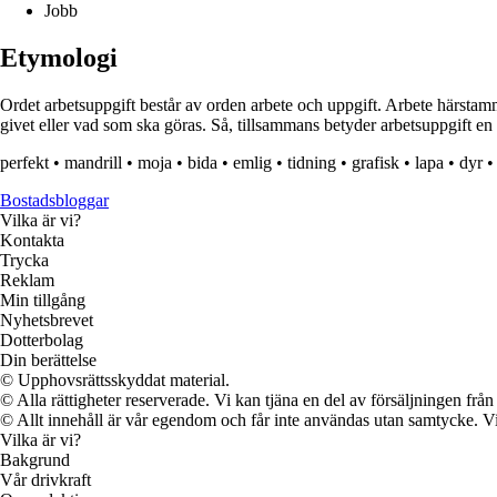
Jobb
Etymologi
Ordet arbetsuppgift består av orden arbete och uppgift. Arbete härsta
givet eller vad som ska göras. Så, tillsammans betyder arbetsuppgift en s
perfekt
•
mandrill
•
moja
•
bida
•
emlig
•
tidning
•
grafisk
•
lapa
•
dyr
•
Bostadsbloggar
Vilka är vi?
Kontakta
Trycka
Reklam
Min tillgång
Nyhetsbrevet
Dotterbolag
Din berättelse
© Upphovsrättsskyddat material.
© Alla rättigheter reserverade. Vi kan tjäna en del av försäljningen frå
© Allt innehåll är vår egendom och får inte användas utan samtycke. Vi k
Vilka är vi?
Bakgrund
Vår drivkraft