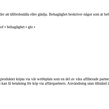
att tillfredsställa eller glädja. Behaglighet beskriver något som är beha
sof
•
behaglighet
•
glo
•
n produkter köpta via vår webbplats som en del av våra affilierade partne
an få betalning för köp via affärspartners. Användning utan tillstånd är 