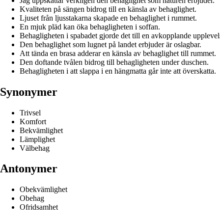
Jag uppskattar verkligen den behaglighet som naturen erbjuder.
Kvaliteten på sängen bidrog till en känsla av behaglighet.
Ljuset från ljusstakarna skapade en behaglighet i rummet.
En mjuk pläd kan öka behagligheten i soffan.
Behagligheten i spabadet gjorde det till en avkopplande upplevel
Den behaglighet som lugnet på landet erbjuder är oslagbar.
Att tända en brasa adderar en känsla av behaglighet till rummet.
Den doftande tvålen bidrog till behagligheten under duschen.
Behagligheten i att slappa i en hängmatta går inte att överskatta.
Synonymer
Trivsel
Komfort
Bekvämlighet
Lämplighet
Välbehag
Antonymer
Obekvämlighet
Obehag
Ofridsamhet