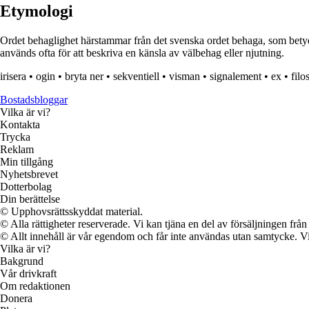
Etymologi
Ordet behaglighet härstammar från det svenska ordet behaga, som betyder 
används ofta för att beskriva en känsla av välbehag eller njutning.
irisera
•
ogin
•
bryta ner
•
sekventiell
•
visman
•
signalement
•
ex
•
filo
Bostadsbloggar
Vilka är vi?
Kontakta
Trycka
Reklam
Min tillgång
Nyhetsbrevet
Dotterbolag
Din berättelse
© Upphovsrättsskyddat material.
© Alla rättigheter reserverade. Vi kan tjäna en del av försäljningen frå
© Allt innehåll är vår egendom och får inte användas utan samtycke. Vi k
Vilka är vi?
Bakgrund
Vår drivkraft
Om redaktionen
Donera