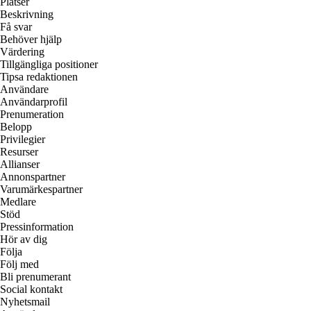
Platser
Beskrivning
Få svar
Behöver hjälp
Värdering
Tillgängliga positioner
Tipsa redaktionen
Användare
Användarprofil
Prenumeration
Belopp
Privilegier
Resurser
Allianser
Annonspartner
Varumärkespartner
Medlare
Stöd
Pressinformation
Hör av dig
Följa
Följ med
Bli prenumerant
Social kontakt
Nyhetsmail