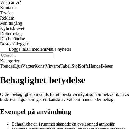
Vilka är vi?
Kontakta
Trycka
Reklam
Min tillgång
Nyhetsbrevet
Dotterbolag
Din berättelse
Bostadsbloggar
Logga in
Bli medlem
Maila nyheter
Kategorier
Trender
Ljus
Växter
Konst
Vitvaror
Tabell
Stol
Soffa
Handel
Meter
Behaglighet betydelse
Ordet behaglighet används för att beskriva något som är bekvämt, trivsa
beskriva något som ger en känsla av välbefinnande eller behag.
Exempel på användning
Behagligheten i rummet skapade en avslappnad atmosfär.