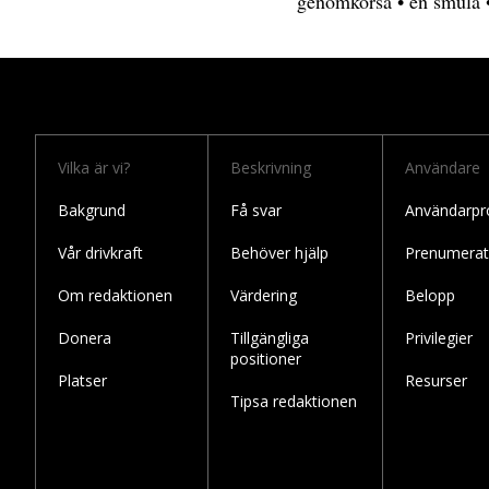
genomkorsa
•
en smula
Vilka är vi?
Beskrivning
Användare
Bakgrund
Få svar
Användarpro
Vår drivkraft
Behöver hjälp
Prenumerat
Om redaktionen
Värdering
Belopp
Donera
Tillgängliga
Privilegier
positioner
Platser
Resurser
Tipsa redaktionen