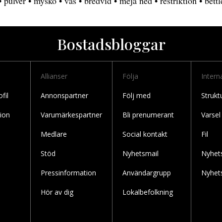
•
pulver
•
mysko
•
vas
•
bredvid
•
meja ned
•
restriktion
•
bettl
Bostadsbloggar
Allianser
Följa
Intern
fil
Annonspartner
Följ med
Strukt
ion
Varumärkespartner
Bli prenumerant
Varsel
Medlare
Social kontakt
Fil
Stöd
Nyhetsmail
Nyhet
Pressinformation
Användargrupp
Nyhet
Hör av dig
Lokalbefolkning