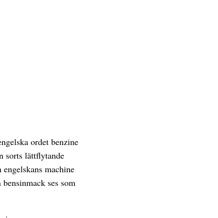
ngelska ordet benzine
 sorts lättflytande
n engelskans machine
an bensinmack ses som