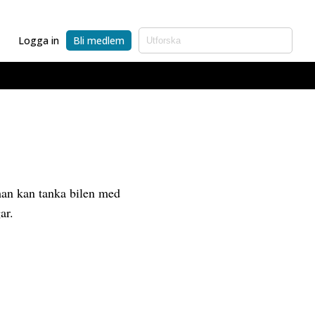
Logga in
Bli medlem
 man kan tanka bilen med
ar.