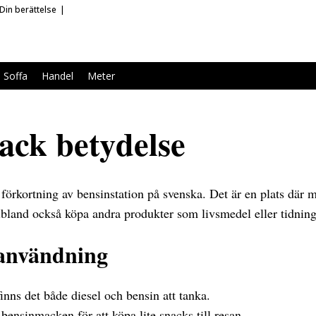
Din berättelse
Soffa
Handel
Meter
ck betydelse
förkortning av bensinstation på svenska. Det är en plats där
 ibland också köpa andra produkter som livsmedel eller tidning
användning
nns det både diesel och bensin att tanka.
 bensinmacken för att köpa lite snacks till resan.