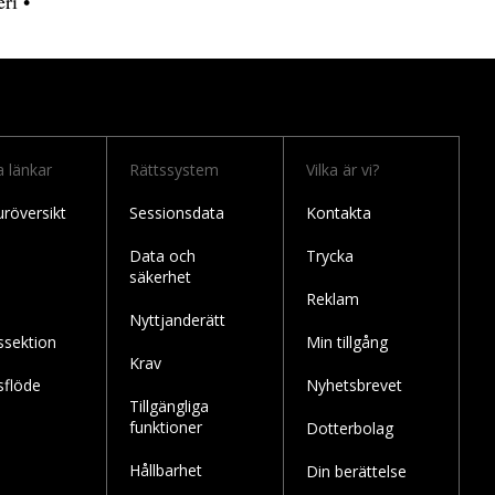
eri
•
a länkar
Rättssystem
Vilka är vi?
uröversikt
Sessionsdata
Kontakta
Data och
Trycka
säkerhet
Reklam
Nyttjanderätt
ssektion
Min tillgång
Krav
sflöde
Nyhetsbrevet
Tillgängliga
funktioner
Dotterbolag
Hållbarhet
Din berättelse