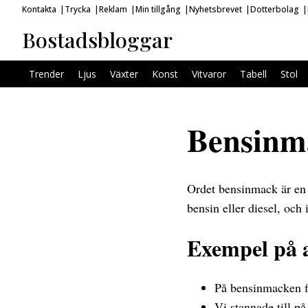
Kontakta
Trycka
Reklam
Min tillgång
Nyhetsbrevet
Dotterbolag
Bostadsbloggar
Trender
Ljus
Växter
Konst
Vitvaror
Tabell
Stol
Bensinma
Ordet bensinmack är en 
bensin eller diesel, och
Exempel på 
På bensinmacken fi
Vi stannade till på