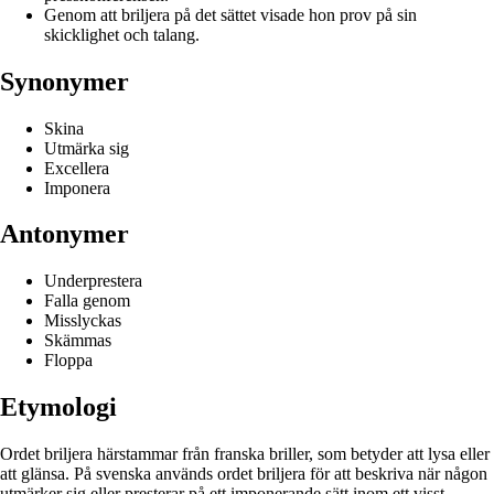
Genom att briljera på det sättet visade hon prov på sin
skicklighet och talang.
Synonymer
Skina
Utmärka sig
Excellera
Imponera
Antonymer
Underprestera
Falla genom
Misslyckas
Skämmas
Floppa
Etymologi
Ordet briljera härstammar från franska briller, som betyder att lysa eller
att glänsa. På svenska används ordet briljera för att beskriva när någon
utmärker sig eller presterar på ett imponerande sätt inom ett visst