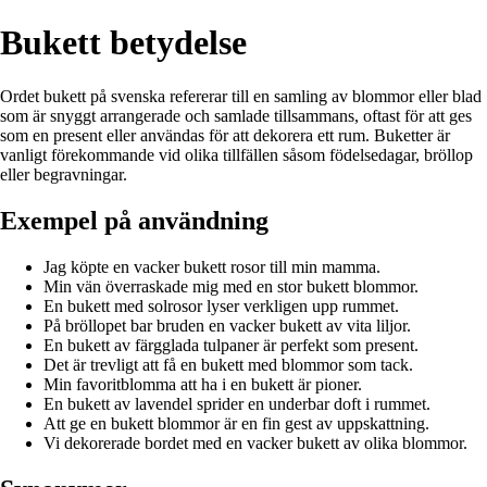
Bukett betydelse
Ordet bukett på svenska refererar till en samling av blommor eller blad
som är snyggt arrangerade och samlade tillsammans, oftast för att ges
som en present eller användas för att dekorera ett rum. Buketter är
vanligt förekommande vid olika tillfällen såsom födelsedagar, bröllop
eller begravningar.
Exempel på användning
Jag köpte en vacker bukett rosor till min mamma.
Min vän överraskade mig med en stor bukett blommor.
En bukett med solrosor lyser verkligen upp rummet.
På bröllopet bar bruden en vacker bukett av vita liljor.
En bukett av färgglada tulpaner är perfekt som present.
Det är trevligt att få en bukett med blommor som tack.
Min favoritblomma att ha i en bukett är pioner.
En bukett av lavendel sprider en underbar doft i rummet.
Att ge en bukett blommor är en fin gest av uppskattning.
Vi dekorerade bordet med en vacker bukett av olika blommor.