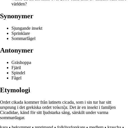
världen?
Synonymer
Sjungande insekt
Sprinklare
Sommarfågel
Antonymer
Gräshoppa
Fjäril
Spindel
Fågel
Etymologi
Ordet cikada kommer från latinets cicada, som i sin tur har sitt
ursprung i det grekiska ordet τσίκιτζα. Det är en insekt i familjen
Cicadidae, känd för sitt ljudstarka sång, särskilt under varma
sommardagar.
kara
•
bekymmer
•
reprimand
•
folklivsforskare
•
medlem
•
krascha
•