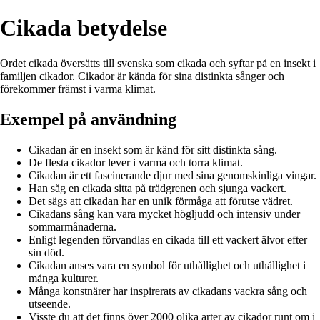
Cikada betydelse
Ordet cikada översätts till svenska som cikada och syftar på en insekt i
familjen cikador. Cikador är kända för sina distinkta sånger och
förekommer främst i varma klimat.
Exempel på användning
Cikadan är en insekt som är känd för sitt distinkta sång.
De flesta cikador lever i varma och torra klimat.
Cikadan är ett fascinerande djur med sina genomskinliga vingar.
Han såg en cikada sitta på trädgrenen och sjunga vackert.
Det sägs att cikadan har en unik förmåga att förutse vädret.
Cikadans sång kan vara mycket högljudd och intensiv under
sommarmånaderna.
Enligt legenden förvandlas en cikada till ett vackert älvor efter
sin död.
Cikadan anses vara en symbol för uthållighet och uthållighet i
många kulturer.
Många konstnärer har inspirerats av cikadans vackra sång och
utseende.
Visste du att det finns över 2000 olika arter av cikador runt om i