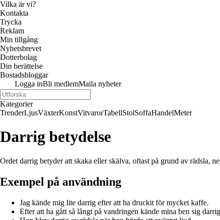
Vilka är vi?
Kontakta
Trycka
Reklam
Min tillgång
Nyhetsbrevet
Dotterbolag
Din berättelse
Bostadsbloggar
Logga in
Bli medlem
Maila nyheter
Kategorier
Trender
Ljus
Växter
Konst
Vitvaror
Tabell
Stol
Soffa
Handel
Meter
Darrig betydelse
Ordet darrig betyder att skaka eller skälva, oftast på grund av rädsla, 
Exempel på användning
Jag kände mig lite darrig efter att ha druckit för mycket kaffe.
Efter att ha gått så långt på vandringen kände mina ben sig darrig