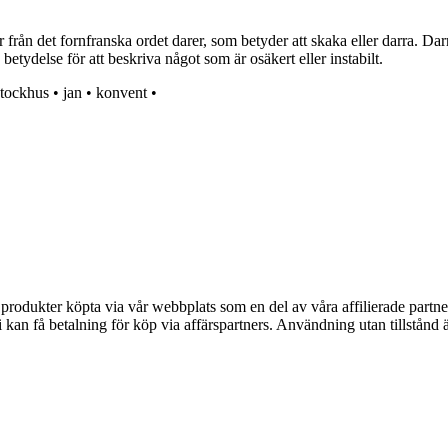
rån det fornfranska ordet darer, som betyder att skaka eller darra. Darr
betydelse för att beskriva något som är osäkert eller instabilt.
stockhus
•
jan
•
konvent
•
n produkter köpta via vår webbplats som en del av våra affilierade partne
an få betalning för köp via affärspartners. Användning utan tillstånd är 