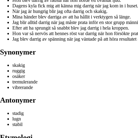
Hon blev darrig av rädsla när hon hörde ett oväntat ljud.
Dagens kyla fick mig att känna mig darrig när jag kom in i huset
När jag är hungrig blir jag ofta darrig och skakig.
Mina händer blev darriga av att ha hållit i verktygen så länge.
Jag blir alltid darrig när jag måste prata inför en stor grupp männi
Efter att ha sprungit så snabbt blev jag darrig i hela kroppen.
Hon var så nervös att hennes röst var darrig när hon försökte prat
Jag blev darrig av spänning när jag väntade på att höra resultatet
Synonymer
skakig
ruggig
osäker
tremulerande
vibrerande
Antonymer
stadig
lugn
stabil
Etymologi