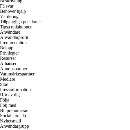
Beskrivning
Få svar
Behöver hjälp
Värdering
Tillgängliga positioner
Tipsa redaktionen
Användare
Användarprofil
Prenumeration
Belopp
Privilegier
Resurser
Allianser
Annonspartner
Varumärkespartner
Medlare
Stöd
Pressinformation
Hör av dig
Följa
Följ med
Bli prenumerant
Social kontakt
Nyhetsmail
Användargrupp