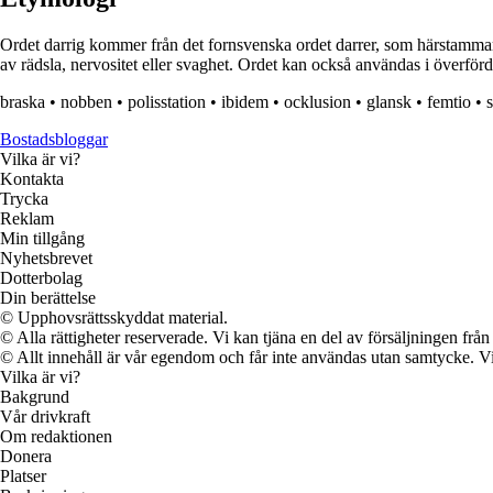
Ordet darrig kommer från det fornsvenska ordet darrer, som härstammar f
av rädsla, nervositet eller svaghet. Ordet kan också användas i överförd 
braska
•
nobben
•
polisstation
•
ibidem
•
ocklusion
•
glansk
•
femtio
•
Bostadsbloggar
Vilka är vi?
Kontakta
Trycka
Reklam
Min tillgång
Nyhetsbrevet
Dotterbolag
Din berättelse
© Upphovsrättsskyddat material.
© Alla rättigheter reserverade. Vi kan tjäna en del av försäljningen frå
© Allt innehåll är vår egendom och får inte användas utan samtycke. Vi k
Vilka är vi?
Bakgrund
Vår drivkraft
Om redaktionen
Donera
Platser