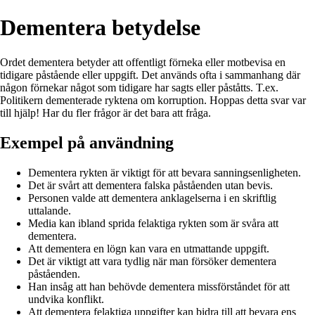
Dementera betydelse
Ordet dementera betyder att offentligt förneka eller motbevisa en
tidigare påstående eller uppgift. Det används ofta i sammanhang där
någon förnekar något som tidigare har sagts eller påståtts. T.ex.
Politikern dementerade ryktena om korruption. Hoppas detta svar var
till hjälp! Har du fler frågor är det bara att fråga.
Exempel på användning
Dementera rykten är viktigt för att bevara sanningsenligheten.
Det är svårt att dementera falska påståenden utan bevis.
Personen valde att dementera anklagelserna i en skriftlig
uttalande.
Media kan ibland sprida felaktiga rykten som är svåra att
dementera.
Att dementera en lögn kan vara en utmattande uppgift.
Det är viktigt att vara tydlig när man försöker dementera
påståenden.
Han insåg att han behövde dementera missförståndet för att
undvika konflikt.
Att dementera felaktiga uppgifter kan bidra till att bevara ens