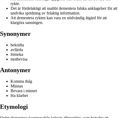
rykte.
Det är fördelaktigt att snabbt dementera falska anklagelser för att
undvika spridning av felaktig information.
Att dementera rykten kan vara en nödvändig åtgärd för att
klargöra sanningen.
Synonymer
bekräfta
avfärda
förneka
motbevisa
Antonymer
Komma ihåg
Minnas
Bevara i minnet
Ha klarhet
Etymologi
Ordet dementera kommer från latinets dēmentāre, som betyder att