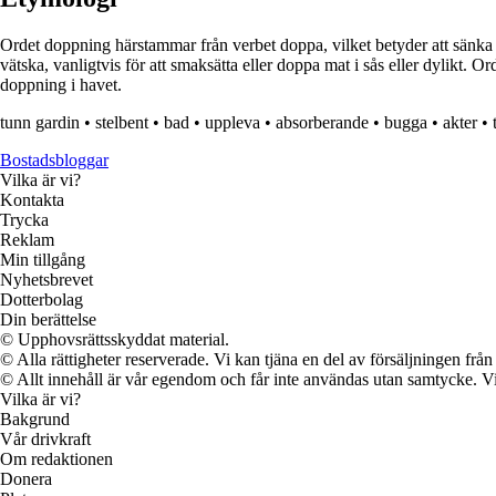
Ordet doppning härstammar från verbet doppa, vilket betyder att sänka e
vätska, vanligtvis för att smaksätta eller doppa mat i sås eller dylikt.
doppning i havet.
tunn gardin
•
stelbent
•
bad
•
uppleva
•
absorberande
•
bugga
•
akter
•
Bostadsbloggar
Vilka är vi?
Kontakta
Trycka
Reklam
Min tillgång
Nyhetsbrevet
Dotterbolag
Din berättelse
© Upphovsrättsskyddat material.
© Alla rättigheter reserverade. Vi kan tjäna en del av försäljningen frå
© Allt innehåll är vår egendom och får inte användas utan samtycke. Vi k
Vilka är vi?
Bakgrund
Vår drivkraft
Om redaktionen
Donera