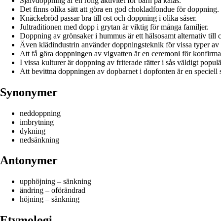
Självdoppning är en rolig aktivitet för barn på kalas.
Det finns olika sätt att göra en god chokladfondue för doppning.
Knäckebröd passar bra till ost och doppning i olika såser.
Jultraditionen med dopp i grytan är viktig för många familjer.
Doppning av grönsaker i hummus är ett hälsosamt alternativ till c
Även klädindustrin använder doppningsteknik för vissa typer av 
Att få göra doppningen av vigvatten är en ceremoni för konfirma
I vissa kulturer är doppning av friterade rätter i sås väldigt populä
Att bevittna doppningen av dopbarnet i dopfonten är en speciell 
Synonymer
neddoppning
imbrytning
dykning
nedsänkning
Antonymer
upphöjning – sänkning
ändring – oförändrad
höjning – sänkning
Etymologi