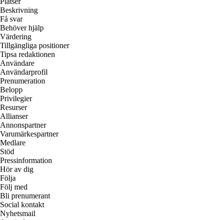
Platser
Beskrivning
Få svar
Behöver hjälp
Värdering
Tillgängliga positioner
Tipsa redaktionen
Användare
Användarprofil
Prenumeration
Belopp
Privilegier
Resurser
Allianser
Annonspartner
Varumärkespartner
Medlare
Stöd
Pressinformation
Hör av dig
Följa
Följ med
Bli prenumerant
Social kontakt
Nyhetsmail