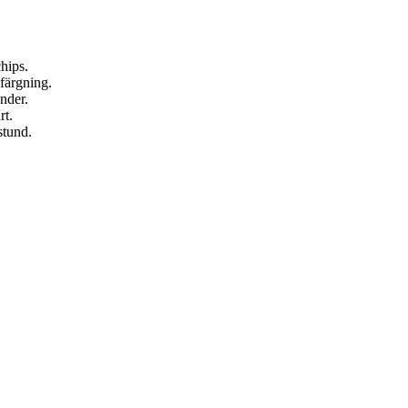
hips.
färgning.
nder.
rt.
stund.