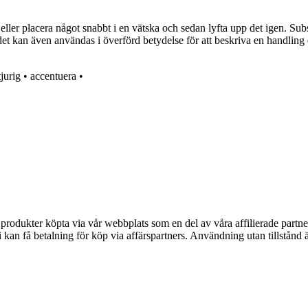
ller placera något snabbt i en vätska och sedan lyfta upp det igen. Subs
 Ordet kan även användas i överförd betydelse för att beskriva en handlin
tjurig
•
accentuera
•
n produkter köpta via vår webbplats som en del av våra affilierade partne
an få betalning för köp via affärspartners. Användning utan tillstånd är 