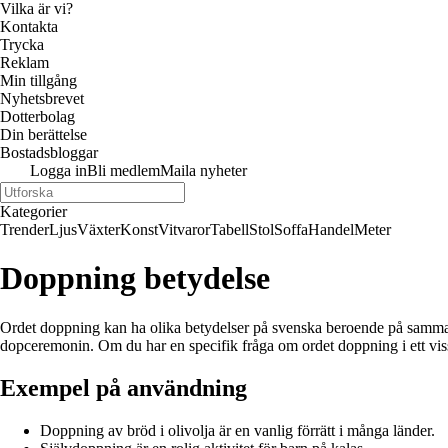
Vilka är vi?
Kontakta
Trycka
Reklam
Min tillgång
Nyhetsbrevet
Dotterbolag
Din berättelse
Bostadsbloggar
Logga in
Bli medlem
Maila nyheter
Kategorier
Trender
Ljus
Växter
Konst
Vitvaror
Tabell
Stol
Soffa
Handel
Meter
Doppning betydelse
Ordet doppning kan ha olika betydelser på svenska beroende på sammanh
dopceremonin. Om du har en specifik fråga om ordet doppning i ett vis
Exempel på användning
Doppning av bröd i olivolja är en vanlig förrätt i många länder.