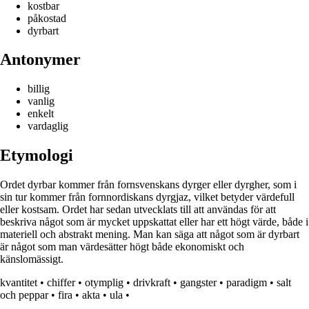
kostbar
påkostad
dyrbart
Antonymer
billig
vanlig
enkelt
vardaglig
Etymologi
Ordet dyrbar kommer från fornsvenskans dyrger eller dyrgher, som i
sin tur kommer från fornnordiskans dyrgjaz, vilket betyder värdefull
eller kostsam. Ordet har sedan utvecklats till att användas för att
beskriva något som är mycket uppskattat eller har ett högt värde, både i
materiell och abstrakt mening. Man kan säga att något som är dyrbart
är något som man värdesätter högt både ekonomiskt och
känslomässigt.
kvantitet
•
chiffer
•
otymplig
•
drivkraft
•
gangster
•
paradigm
•
salt
och peppar
•
fira
•
akta
•
ula
•