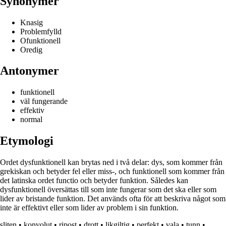
Synonymer
Knasig
Problemfylld
Ofunktionell
Oredig
Antonymer
funktionell
väl fungerande
effektiv
normal
Etymologi
Ordet dysfunktionell kan brytas ned i två delar: dys, som kommer från
grekiskan och betyder fel eller miss-, och funktionell som kommer från
det latinska ordet functio och betyder funktion. Således kan
dysfunktionell översättas till som inte fungerar som det ska eller som
lider av bristande funktion. Det används ofta för att beskriva något som
inte är effektivt eller som lider av problem i sin funktion.
sliten
•
konvolut
•
ripost
•
drott
•
likgiltig
•
perfekt
•
vala
•
tunn
•