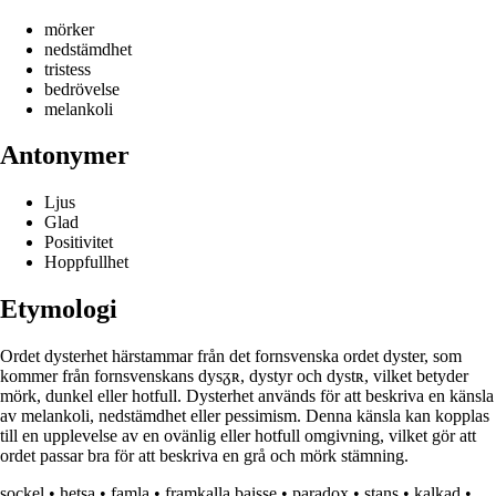
mörker
nedstämdhet
tristess
bedrövelse
melankoli
Antonymer
Ljus
Glad
Positivitet
Hoppfullhet
Etymologi
Ordet dysterhet härstammar från det fornsvenska ordet dyster, som
kommer från fornsvenskans dysᵹʀ, dystyr och dystʀ, vilket betyder
mörk, dunkel eller hotfull. Dysterhet används för att beskriva en känsla
av melankoli, nedstämdhet eller pessimism. Denna känsla kan kopplas
till en upplevelse av en ovänlig eller hotfull omgivning, vilket gör att
ordet passar bra för att beskriva en grå och mörk stämning.
sockel
•
hetsa
•
famla
•
framkalla baisse
•
paradox
•
stans
•
kalkad
•