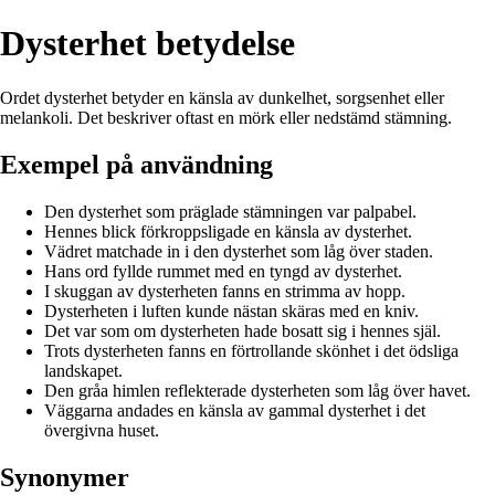
Dysterhet betydelse
Ordet dysterhet betyder en känsla av dunkelhet, sorgsenhet eller
melankoli. Det beskriver oftast en mörk eller nedstämd stämning.
Exempel på användning
Den dysterhet som präglade stämningen var palpabel.
Hennes blick förkroppsligade en känsla av dysterhet.
Vädret matchade in i den dysterhet som låg över staden.
Hans ord fyllde rummet med en tyngd av dysterhet.
I skuggan av dysterheten fanns en strimma av hopp.
Dysterheten i luften kunde nästan skäras med en kniv.
Det var som om dysterheten hade bosatt sig i hennes själ.
Trots dysterheten fanns en förtrollande skönhet i det ödsliga
landskapet.
Den gråa himlen reflekterade dysterheten som låg över havet.
Väggarna andades en känsla av gammal dysterhet i det
övergivna huset.
Synonymer