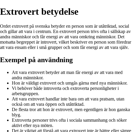
Extrovert betydelse
Ordet extrovert på svenska betyder en person som är utåtriktad, social
och gillar att vara i centrum. En extrovert person trivs ofta i sällskap av
andra människor och får energi av att vara omkring människor. Det
motsatta begreppet är introvert, vilket beskriver en person som föredrar
att vara ensam eller i små grupper och som får energi av att vara själv.
Exempel på användning
Att vara extrovert betyder att man får energi av att vara med
andra människor.
Hon är väldigt extrovert och umgås gärna med nya människor.
Vi behöver både introverta och extroverta personligheter i
arbetsgruppen.
Att vara extrovert handlar inte bara om att vara pratsam, utan
också om att vara öppen och utåtriktad.
De flesta tror att hon är extrovert, men egentligen är hon ganska
blyg.
Extroverta personer trivs ofta i sociala sammanhang och söker
aktivt efter nya möten.
Det är viktigt att förstå att vara extrovert inte är bättre eller sämre