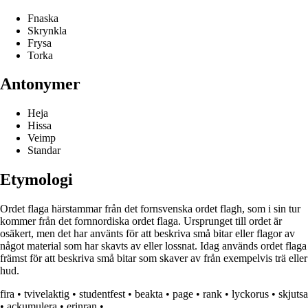
Fnaska
Skrynkla
Frysa
Torka
Antonymer
Heja
Hissa
Veimp
Standar
Etymologi
Ordet flaga härstammar från det fornsvenska ordet flagh, som i sin tur
kommer från det fornnordiska ordet flaga. Ursprunget till ordet är
osäkert, men det har använts för att beskriva små bitar eller flagor av
något material som har skavts av eller lossnat. Idag används ordet flaga
främst för att beskriva små bitar som skaver av från exempelvis trä eller
hud.
fira
•
tvivelaktig
•
studentfest
•
beakta
•
page
•
rank
•
lyckorus
•
skjutsa
•
ackumulera
•
erinran
•