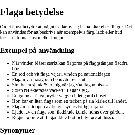
Flaga betydelse
Ordet flaga betyder att något skalar av sig i små bitar eller flingor. Det
kan användas för att beskriva när exempelvis färg, lack eller hud
lossnar i tunna skivor eller flingor.
Exempel på användning
När vinden blåser starkt kan flagorna på flaggstången fladdra
högt.
En röd och vit flaga vajar i vinden på nationaldagen.
Flagan var trasig och behövde bytas ut.
Stoltheten sjunk över mig när jag såg flagan hissas.
Solen reflekterades vackert i flagans tyg.
En gammal flaga pryder väggen i det gamla huset.
Hon bar en liten flaga som ett tecken på sin kärlek till landet.
Flagan på toppen av berget syntes tydligt i fjärran.
Ljudet av en flaga som fladdrade kunde höras över gården.
Regnet gjorde att flagan blev blöt och tyngre att hissa.
Synonymer