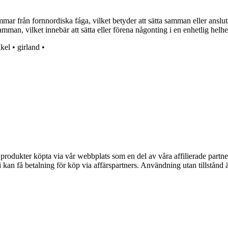
mar från fornnordiska fága, vilket betyder att sätta samman eller an
mman, vilket innebär att sätta eller förena någonting i en enhetlig helhe
kel
•
girland
•
n produkter köpta via vår webbplats som en del av våra affilierade partne
an få betalning för köp via affärspartners. Användning utan tillstånd är 