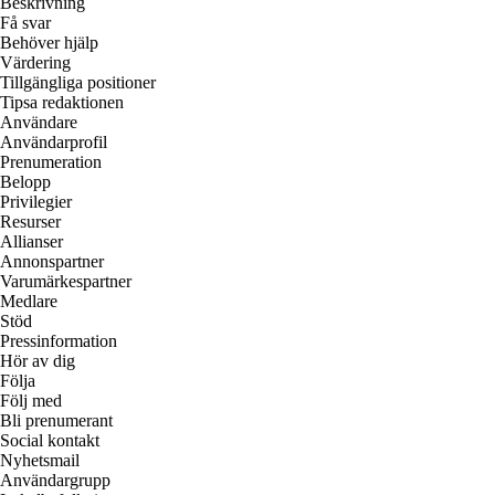
Beskrivning
Få svar
Behöver hjälp
Värdering
Tillgängliga positioner
Tipsa redaktionen
Användare
Användarprofil
Prenumeration
Belopp
Privilegier
Resurser
Allianser
Annonspartner
Varumärkespartner
Medlare
Stöd
Pressinformation
Hör av dig
Följa
Följ med
Bli prenumerant
Social kontakt
Nyhetsmail
Användargrupp