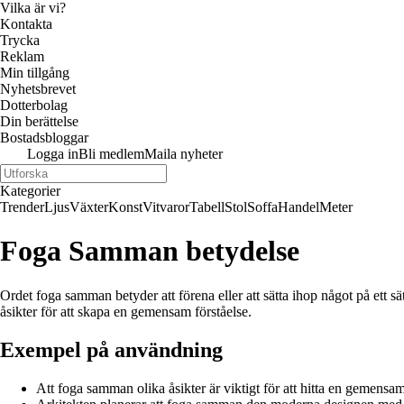
Vilka är vi?
Kontakta
Trycka
Reklam
Min tillgång
Nyhetsbrevet
Dotterbolag
Din berättelse
Bostadsbloggar
Logga in
Bli medlem
Maila nyheter
Kategorier
Trender
Ljus
Växter
Konst
Vitvaror
Tabell
Stol
Soffa
Handel
Meter
Foga Samman betydelse
Ordet foga samman betyder att förena eller att sätta ihop något på ett s
åsikter för att skapa en gemensam förståelse.
Exempel på användning
Att foga samman olika åsikter är viktigt för att hitta en gemensa