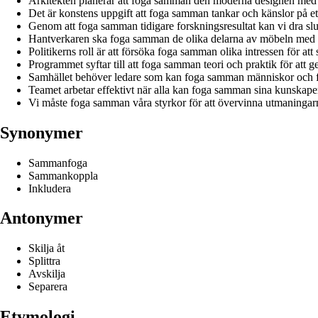
Arkitekten planerar att foga samman den moderna designen med tr
Det är konstens uppgift att foga samman tankar och känslor på ett 
Genom att foga samman tidigare forskningsresultat kan vi dra slu
Hantverkaren ska foga samman de olika delarna av möbeln med
Politikerns roll är att försöka foga samman olika intressen för att 
Programmet syftar till att foga samman teori och praktik för att g
Samhället behöver ledare som kan foga samman människor och f
Teamet arbetar effektivt när alla kan foga samman sina kunskaper
Vi måste foga samman våra styrkor för att övervinna utmaningarna
Synonymer
Sammanfoga
Sammankoppla
Inkludera
Antonymer
Skilja åt
Splittra
Avskilja
Separera
Etymologi