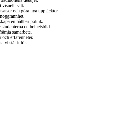
aditionella detaljer.
visuellt sätt.
tsatser och göra nya upptäckter.
 noggrannhet.
skapa en hållbar politik.
e studenterna en helhetsbild.
rämja samarbete.
 och erfarenheter.
 vi står inför.