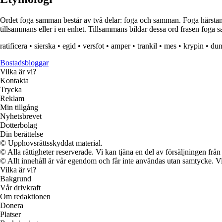
Ordet foga samman består av två delar: foga och samman. Foga härstam
tillsammans eller i en enhet. Tillsammans bildar dessa ord frasen foga sa
ratificera
•
sierska
•
egid
•
versfot
•
amper
•
trankil
•
mes
•
krypin
•
dun
Bostadsbloggar
Vilka är vi?
Kontakta
Trycka
Reklam
Min tillgång
Nyhetsbrevet
Dotterbolag
Din berättelse
© Upphovsrättsskyddat material.
© Alla rättigheter reserverade. Vi kan tjäna en del av försäljningen frå
© Allt innehåll är vår egendom och får inte användas utan samtycke. Vi k
Vilka är vi?
Bakgrund
Vår drivkraft
Om redaktionen
Donera
Platser