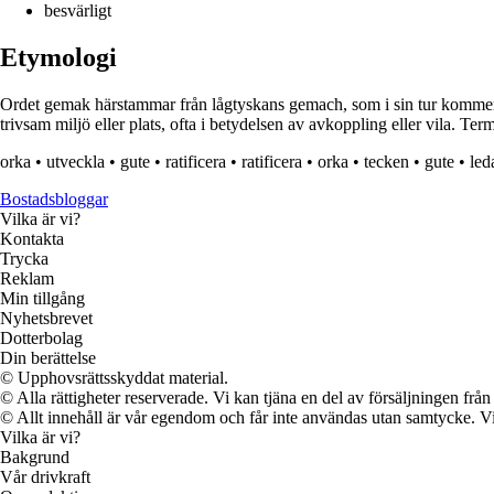
besvärligt
Etymologi
Ordet gemak härstammar från lågtyskans gemach, som i sin tur kommer 
trivsam miljö eller plats, ofta i betydelsen av avkoppling eller vila. 
orka
•
utveckla
•
gute
•
ratificera
•
ratificera
•
orka
•
tecken
•
gute
•
led
Bostadsbloggar
Vilka är vi?
Kontakta
Trycka
Reklam
Min tillgång
Nyhetsbrevet
Dotterbolag
Din berättelse
© Upphovsrättsskyddat material.
© Alla rättigheter reserverade. Vi kan tjäna en del av försäljningen frå
© Allt innehåll är vår egendom och får inte användas utan samtycke. Vi k
Vilka är vi?
Bakgrund
Vår drivkraft