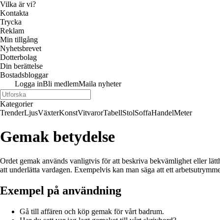
Vilka är vi?
Kontakta
Trycka
Reklam
Min tillgång
Nyhetsbrevet
Dotterbolag
Din berättelse
Bostadsbloggar
Logga in
Bli medlem
Maila nyheter
Kategorier
Trender
Ljus
Växter
Konst
Vitvaror
Tabell
Stol
Soffa
Handel
Meter
Gemak betydelse
Ordet gemak används vanligtvis för att beskriva bekvämlighet eller lätt
att underlätta vardagen. Exempelvis kan man säga att ett arbetsutrymme ä
Exempel på användning
Gå till affären och köp gemak för vårt badrum.