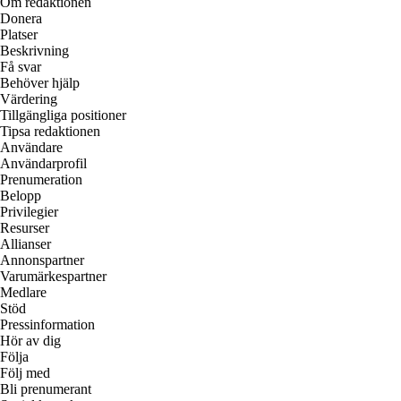
Om redaktionen
Donera
Platser
Beskrivning
Få svar
Behöver hjälp
Värdering
Tillgängliga positioner
Tipsa redaktionen
Användare
Användarprofil
Prenumeration
Belopp
Privilegier
Resurser
Allianser
Annonspartner
Varumärkespartner
Medlare
Stöd
Pressinformation
Hör av dig
Följa
Följ med
Bli prenumerant