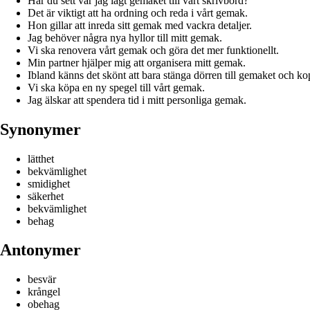
Har du sett var jag lagt gemaket till vårt skrivbord?
Det är viktigt att ha ordning och reda i vårt gemak.
Hon gillar att inreda sitt gemak med vackra detaljer.
Jag behöver några nya hyllor till mitt gemak.
Vi ska renovera vårt gemak och göra det mer funktionellt.
Min partner hjälper mig att organisera mitt gemak.
Ibland känns det skönt att bara stänga dörren till gemaket och ko
Vi ska köpa en ny spegel till vårt gemak.
Jag älskar att spendera tid i mitt personliga gemak.
Synonymer
lätthet
bekvämlighet
smidighet
säkerhet
bekvämlighet
behag
Antonymer
besvär
krångel
obehag