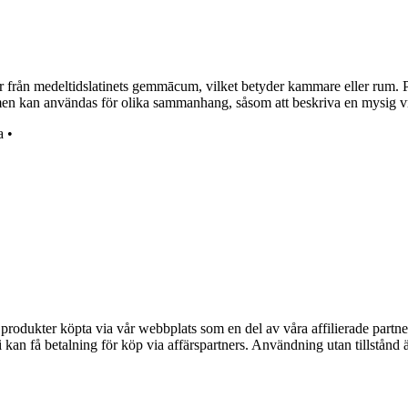
från medeltidslatinets gemmācum, vilket betyder kammare eller rum. P
Termen kan användas för olika sammanhang, såsom att beskriva en mysig vr
a
•
n produkter köpta via vår webbplats som en del av våra affilierade partne
an få betalning för köp via affärspartners. Användning utan tillstånd är 