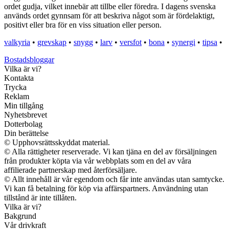
ordet gudja, vilket innebär att tillbe eller föredra. I dagens svenska
används ordet gynnsam för att beskriva något som är fördelaktigt,
positivt eller bra för en viss situation eller person.
valkyria
•
grevskap
•
snygg
•
larv
•
versfot
•
bona
•
synergi
•
tipsa
•
Bostadsbloggar
Vilka är vi?
Kontakta
Trycka
Reklam
Min tillgång
Nyhetsbrevet
Dotterbolag
Din berättelse
© Upphovsrättsskyddat material.
© Alla rättigheter reserverade. Vi kan tjäna en del av försäljningen
från produkter köpta via vår webbplats som en del av våra
affilierade partnerskap med återförsäljare.
© Allt innehåll är vår egendom och får inte användas utan samtycke.
Vi kan få betalning för köp via affärspartners. Användning utan
tillstånd är inte tillåten.
Vilka är vi?
Bakgrund
Vår drivkraft