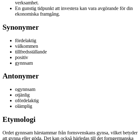
verksamhet.
En gunstig tidpunkt att investera kan vara avgörande för din
ekonomiska framgång.
Synonymer
fördelaktig
välkommen
tillfredsställande
positiv
gynnsam
Antonymer
ogynnsam
otjänlig
ofördelaktig
olämplig
Etymologi
Ordet gynnsam härstammar från fornsvenskans gynsa, vilket betyder
att gynna eller göda. Det kan också härledas till det forngermanska