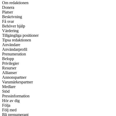
Om redaktionen
Donera
Platser
Beskrivning
Få svar
Behöver hjälp
Värdering
Tillgängliga positioner
Tipsa redaktionen
Användare
Användarprofil
Prenumeration
Belopp
Privilegier
Resurser
Allianser
Annonspartner
Varumärkespartner
Medlare
Stöd
Pressinformation
Hör av dig
Följa
Följ med
Bli prenumerant