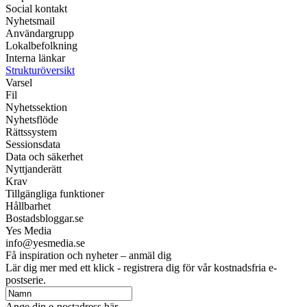
Social kontakt
Nyhetsmail
Användargrupp
Lokalbefolkning
Interna länkar
Strukturöversikt
Varsel
Fil
Nyhetssektion
Nyhetsflöde
Rättssystem
Sessionsdata
Data och säkerhet
Nyttjanderätt
Krav
Tillgängliga funktioner
Hållbarhet
Bostadsbloggar.se
Yes Media
info@yesmedia.se
Få inspiration och nyheter – anmäl dig
Lär dig mer med ett klick - registrera dig för vår kostnadsfria e-
postserie.
Ange din e-postadress här