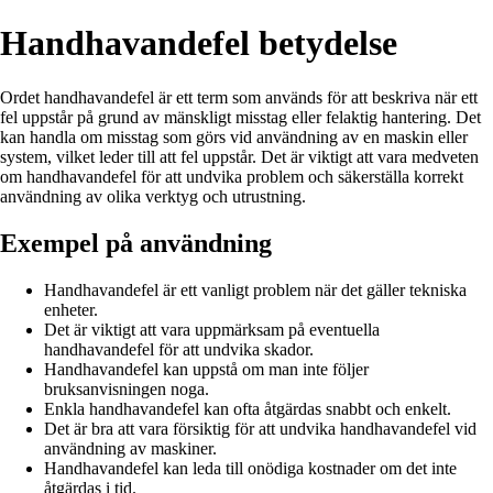
Handhavandefel betydelse
Ordet handhavandefel är ett term som används för att beskriva när ett
fel uppstår på grund av mänskligt misstag eller felaktig hantering. Det
kan handla om misstag som görs vid användning av en maskin eller
system, vilket leder till att fel uppstår. Det är viktigt att vara medveten
om handhavandefel för att undvika problem och säkerställa korrekt
användning av olika verktyg och utrustning.
Exempel på användning
Handhavandefel är ett vanligt problem när det gäller tekniska
enheter.
Det är viktigt att vara uppmärksam på eventuella
handhavandefel för att undvika skador.
Handhavandefel kan uppstå om man inte följer
bruksanvisningen noga.
Enkla handhavandefel kan ofta åtgärdas snabbt och enkelt.
Det är bra att vara försiktig för att undvika handhavandefel vid
användning av maskiner.
Handhavandefel kan leda till onödiga kostnader om det inte
åtgärdas i tid.