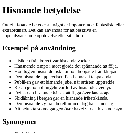
Hisnande betydelse
Ordet hisnande betyder att något är imponerande, fantastiskt eller
extraordinärt. Det kan användas för att beskriva en
häpnadsväckande upplevelse eller situation.
Exempel på användning
Utsikten från berget var hisnande vacker.
Hansnande tempo i racet gjorde det spännande att följa.
Hon tog en hisnande risk när hon hoppade från klippan.
Den hisnande upplevelsen fick henne att tappa andan.
Publiken gav ett hisnande jubel när artisten uppträdde.
Resan genom djungeln var full av hisnande äventyr.
Det var en hisnande känsla att flyga över landskapet.
Skidåkning i bergen ger en hisnande frihetskänsla.
Den hisnande vy från hotellrummet tog hans andetag.
Att betrakta solnedgången över havet var en hisnande syn.
Synonymer