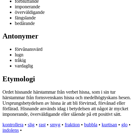
förbluffande
imponerande
överväldigande
fängslande
bedårande
Antonymer
förvånansvärd
lugn
tråkig
vardaglig
Etymologi
Ordet hisnande härstammar från verbet hisna, som i sin tur
härstammar från fornsvenskans hisna och medelhögtyskans hesen.
Ursprungsbetydelsen av hisna är att bli förvirrad, förvånad eller
förfärad. Hisnande används idag i betydelsen att något är mycket
imponerande, överväldigande eller slående på ett positivt sätt.
kontrollera
•
slig
•
rast
•
smyg
•
fraktion
•
bubbla
•
kurtisan
•
glo
•
indolens
•