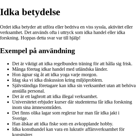
Idka betydelse
Ordet idka betyder att utföra eller bedriva en viss syssla, aktivitet eller
verksamhet. Det används ofta i uttryck som idka handel eller idka
forskning. Hoppas detta svar var till hjälp!
Exempel på användning
Det är viktigt att idka regelbunden träning för att hålla sig frisk.
Många företag idkar handel med utländska länder.
Hon ägnar sig åt att idka yoga varje morgon.
Idag ska vi idka diskussion kring miljöproblem.
Självständiga företagare kan idka sin verksamhet utan att behöva
anställa personal.
Det är ett lagbrott att idka illegal verksamhet.
Universitetet erbjuder kurser där studenterna får idka forskning
inom sina ämnesområden.
Det finns olika lagar som reglerar hur man får idka jakt i
Sverige.
Han älskar att idka fiske som en avkopplande hobby.
Idka konsthandel kan vara en lukrativ affärsverksamhet för
konstnärer.