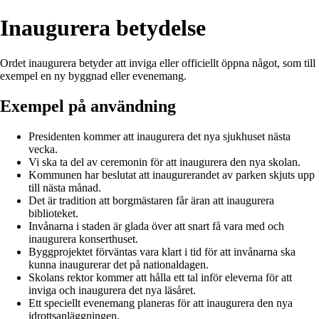
Inaugurera betydelse
Ordet inaugurera betyder att inviga eller officiellt öppna något, som till
exempel en ny byggnad eller evenemang.
Exempel på användning
Presidenten kommer att inaugurera det nya sjukhuset nästa
vecka.
Vi ska ta del av ceremonin för att inaugurera den nya skolan.
Kommunen har beslutat att inaugurerandet av parken skjuts upp
till nästa månad.
Det är tradition att borgmästaren får äran att inaugurera
biblioteket.
Invånarna i staden är glada över att snart få vara med och
inaugurera konserthuset.
Byggprojektet förväntas vara klart i tid för att invånarna ska
kunna inaugurerar det på nationaldagen.
Skolans rektor kommer att hålla ett tal inför eleverna för att
inviga och inaugurera det nya läsåret.
Ett speciellt evenemang planeras för att inaugurera den nya
idrottsanläggningen.