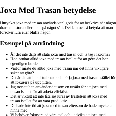
Joxa Med Trasan betydelse
Uttrycket joxa med trasan används vanligtvis för att beskriva när någon
drar en historia eller luras på något sätt. Det kan också betyda att man
försöker lura eller bluffa någon.
Exempel på användning
Är det inte dags att sluta joxa med trasan och ta tag i läxorna?
Hon brukar alltid joxa med trasan istället för att göra det hon
egentligen borde.
Varför måste du alltid joxa med trasan när det finns viktigare
saker att göra?
Det är lätt att bli distraherad och börja joxa med trasan istället för
att fokusera på uppgiften.
Jag tror att han använder det som en ursäkt för att joxa med
trasan istället för att arbeta effektivt.
Det är viktigt att inte låta sig luras av frestelsen att joxa med
trasan istället för att vara produktiv.
De hade inte tid att joxa med trasan eftersom de hade mycket att
hinna med.
Vi behöver fokusera på våra mål och undvika att joxa med