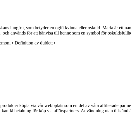
skans iungfru, som betyder en ogift kvinna eller oskuld. Maria är ett 
ro, och används för att hänvisa till henne som en symbol för oskuldsfullh
emoni
•
Definition av dublett
•
n produkter köpta via vår webbplats som en del av våra affilierade partne
an få betalning för köp via affärspartners. Användning utan tillstånd är 