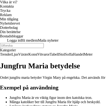
Vilka är vi?
Kontakta
Trycka
Reklam
Min tillgång
Nyhetsbrevet
Dotterbolag
Din berättelse
Bostadsbloggar
Logga in
Bli medlem
Maila nyheter
Kategorier
Trender
Ljus
Växter
Konst
Vitvaror
Tabell
Stol
Soffa
Handel
Meter
Jungfru Maria betydelse
Ordet jungfru maria betyder Virgin Mary på engelska. Det används för att
Exempel på användning
Jungfru Maria är en viktig figur inom den katolska tron.
Många katoliker ber till Jungfru Maria för hjälp och beskydd.