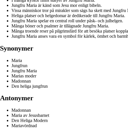
I många kyrkor finns statyer av Jungfru Maria.
Jungfru Maria är känd som Jesu mor enligt bibeln.
Vissa människor tror på mirakler som sägs ha skett med Jungfru 
Heliga platser och helgedomar är dedikerade till Jungfru Maria.
Jungfru Maria spelar en central roll under påsk- och julhelgen.
Många böner och psalmer är tillägnade Jungfru Maria.
Många troende reser på pilgrimsfärd för att besöka platser koppla
Jungfru Maria anses vara en symbol för kärlek, ömhet och barmh
Synonymer
Maria
Jungfrun
Jungfru Maria
Marias moder
Madonnan
Den heliga jungfrun
Antonymer
Madonnan
Maria av Jesusbarnet
Den Heliga Modern
Mariavördnad