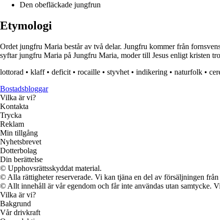
Den obefläckade jungfrun
Etymologi
Ordet jungfru Maria består av två delar. Jungfru kommer från fornsven
syftar jungfru Maria på Jungfru Maria, moder till Jesus enligt kristen t
lottorad
•
klaff
•
deficit
•
rocaille
•
styvhet
•
indikering
•
naturfolk
•
cer
Bostadsbloggar
Vilka är vi?
Kontakta
Trycka
Reklam
Min tillgång
Nyhetsbrevet
Dotterbolag
Din berättelse
© Upphovsrättsskyddat material.
© Alla rättigheter reserverade. Vi kan tjäna en del av försäljningen frå
© Allt innehåll är vår egendom och får inte användas utan samtycke. Vi k
Vilka är vi?
Bakgrund
Vår drivkraft