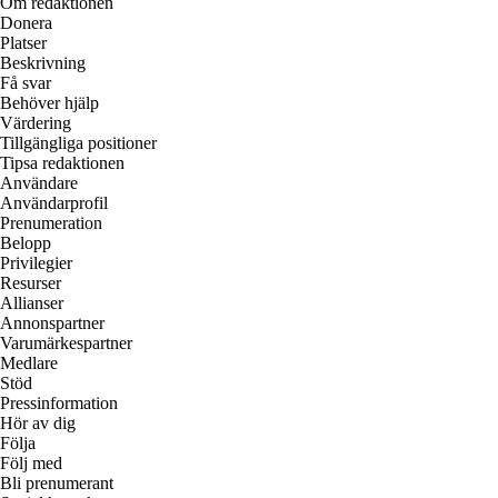
Om redaktionen
Donera
Platser
Beskrivning
Få svar
Behöver hjälp
Värdering
Tillgängliga positioner
Tipsa redaktionen
Användare
Användarprofil
Prenumeration
Belopp
Privilegier
Resurser
Allianser
Annonspartner
Varumärkespartner
Medlare
Stöd
Pressinformation
Hör av dig
Följa
Följ med
Bli prenumerant