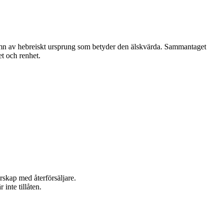
namn av hebreiskt ursprung som betyder den älskvärda. Sammantaget
et och renhet.
rskap med återförsäljare.
inte tillåten.