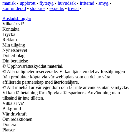
manisk
•
uppbrott
•
flytetyg
•
huvudsak
•
irriterad
•
smyg
•
konfunderad
•
stockros
•
expertis
•
trivial
•
Bostadsbloggar
Vilka är vi?
Kontakta
Trycka
Reklam
Min tillgång
Nyhetsbrevet
Dotterbolag
Din berättelse
© Upphovsrättsskyddat material.
© Alla rättigheter reserverade. Vi kan tjäna en del av försäljningen
från produkter köpta via vår webbplats som en del av våra
affilierade partnerskap med återförsäljare.
© Allt innehåll är vår egendom och får inte användas utan samtycke.
Vi kan få betalning för köp via affärspartners. Användning utan
tillstånd är inte tillåten.
Vilka är vi?
Bakgrund
Vår drivkraft
Om redaktionen
Donera
Platser