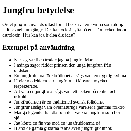
Jungfru betydelse
Ordet jungfru används oftast för att beskriva en kvinna som aldrig
haft sexuellt umgänge. Det kan också syfta på en stjärntecken inom
astrologin. Hur kan jag hjälpa dig idag?
Exempel på användning
När jag var liten trodde jag på jungfru Maria.
I många sagor räddar prinsen den unga jungfrun från
ondskan.
En jungfruhinna före bröllopet ansågs vara en dygdig kvinna.
Under medeltiden var jungfrurna i klostren mycket
respekterade.
Att vara en jungfru ansågs vara ett tecken på renhet och
oskuld.
Jungfrudansen är en traditionell svensk folkdans.
Jungfrur ansågs vara övernaturliga varelser i gammal folktro.
Många legender handlar om den vackra jungfrun som bor i
sjön.
Jag köpte en fin vas med en jungfrublomma på.
Bland de gamla gudarna fanns även jungfrugudinnor.