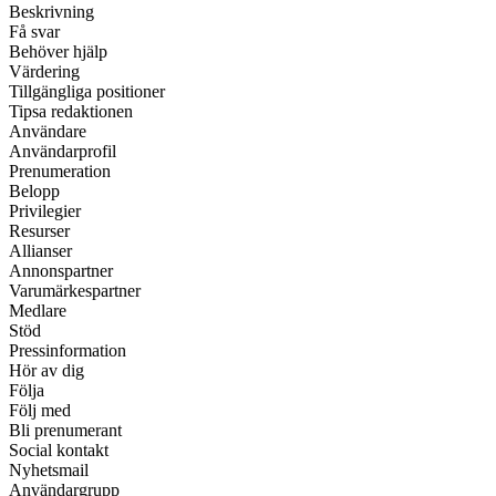
Beskrivning
Få svar
Behöver hjälp
Värdering
Tillgängliga positioner
Tipsa redaktionen
Användare
Användarprofil
Prenumeration
Belopp
Privilegier
Resurser
Allianser
Annonspartner
Varumärkespartner
Medlare
Stöd
Pressinformation
Hör av dig
Följa
Följ med
Bli prenumerant
Social kontakt
Nyhetsmail
Användargrupp