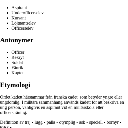
Aspirant
Underofficerselev
Kursant
Löjtnantselev
Officerselev
Antonymer
Officer
Rekryt
Soldat
Fänrik
Kapten
Etymologi
Ordet kadett härstammar från franska cadet, som betyder yngre eller
ungdomlig. I militära sammanhang används kadett för att beskriva en
ung person, vanligtvis en aspirant vid en militärskola eller
officersträning.
Definition av traj
•
lugg
•
palla
•
otymplig
•
ask
•
speciell
•
bornyr
•
trilsk
•