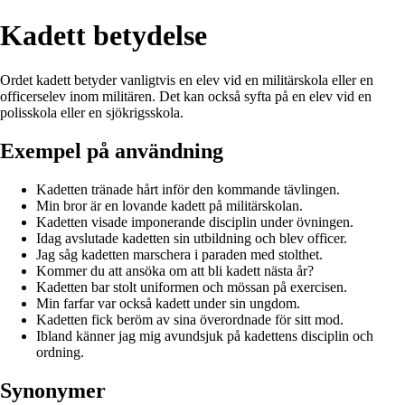
Kadett betydelse
Ordet kadett betyder vanligtvis en elev vid en militärskola eller en
officerselev inom militären. Det kan också syfta på en elev vid en
polisskola eller en sjökrigsskola.
Exempel på användning
Kadetten tränade hårt inför den kommande tävlingen.
Min bror är en lovande kadett på militärskolan.
Kadetten visade imponerande disciplin under övningen.
Idag avslutade kadetten sin utbildning och blev officer.
Jag såg kadetten marschera i paraden med stolthet.
Kommer du att ansöka om att bli kadett nästa år?
Kadetten bar stolt uniformen och mössan på exercisen.
Min farfar var också kadett under sin ungdom.
Kadetten fick beröm av sina överordnade för sitt mod.
Ibland känner jag mig avundsjuk på kadettens disciplin och
ordning.
Synonymer