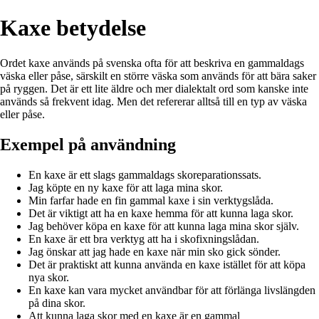
Kaxe betydelse
Ordet kaxe används på svenska ofta för att beskriva en gammaldags
väska eller påse, särskilt en större väska som används för att bära saker
på ryggen. Det är ett lite äldre och mer dialektalt ord som kanske inte
används så frekvent idag. Men det refererar alltså till en typ av väska
eller påse.
Exempel på användning
En kaxe är ett slags gammaldags skoreparationssats.
Jag köpte en ny kaxe för att laga mina skor.
Min farfar hade en fin gammal kaxe i sin verktygslåda.
Det är viktigt att ha en kaxe hemma för att kunna laga skor.
Jag behöver köpa en kaxe för att kunna laga mina skor själv.
En kaxe är ett bra verktyg att ha i skofixningslådan.
Jag önskar att jag hade en kaxe när min sko gick sönder.
Det är praktiskt att kunna använda en kaxe istället för att köpa
nya skor.
En kaxe kan vara mycket användbar för att förlänga livslängden
på dina skor.
Att kunna laga skor med en kaxe är en gammal