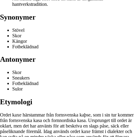
hantverkstradition.
Synonymer
Stövel
Skor
Kängor
Fotbeklädnad
Antonymer
Skor
Sneakers
Fotbeklädnad
Sulor
Etymologi
Ordet kaxe härstammar från fornsvenska kaþse, som i sin tur kommer
från fornsvenska kasa och fornnordiska kasa. Ursprunget till ordet är
oklart, men det har använts för att beskriva en slags påse, säck eller
påseliknande föremål. Idag används ordet kaxe främst i dialekter och
kan syfta på en mindre väska eller påse som används för att förvara