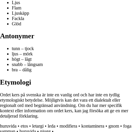
Ljus
Flam
Ljuskäpp
Fackla
Glöd
Antonymer
tunn – tjock
ljus – mörk
högt – lågt
snabb – långsam
bra – dålig
Etymologi
Ordet kers på svenska är inte en vanlig ord och har inte en tydlig
etymologiskt betydelse. Möjligtvis kan det vara ett dialektalt eller
regionalt ord med begränsad användning. Om du har mer specifik
kontext eller information om ordet kers, kan jag försöka att ge en mer
detaljerad förklaring.
huruvida
•
etos
•
letargi
•
leda
•
modifiera
•
kontaminera
•
gnom
•
foga
samman
•
huruvida
•
njugg
•