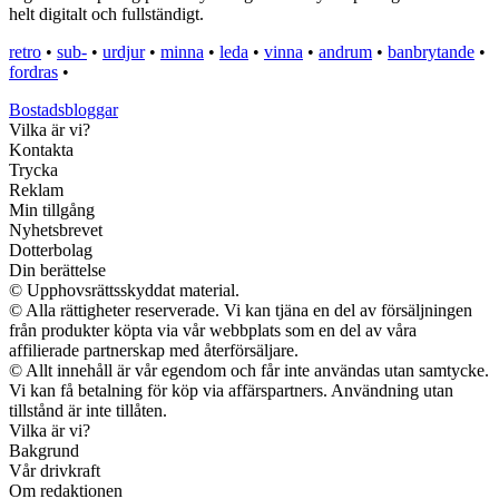
helt digitalt och fullständigt.
retro
•
sub-
•
urdjur
•
minna
•
leda
•
vinna
•
andrum
•
banbrytande
•
fordras
•
Bostadsbloggar
Vilka är vi?
Kontakta
Trycka
Reklam
Min tillgång
Nyhetsbrevet
Dotterbolag
Din berättelse
© Upphovsrättsskyddat material.
© Alla rättigheter reserverade. Vi kan tjäna en del av försäljningen
från produkter köpta via vår webbplats som en del av våra
affilierade partnerskap med återförsäljare.
© Allt innehåll är vår egendom och får inte användas utan samtycke.
Vi kan få betalning för köp via affärspartners. Användning utan
tillstånd är inte tillåten.
Vilka är vi?
Bakgrund
Vår drivkraft
Om redaktionen