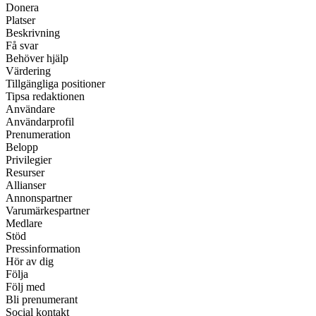
Donera
Platser
Beskrivning
Få svar
Behöver hjälp
Värdering
Tillgängliga positioner
Tipsa redaktionen
Användare
Användarprofil
Prenumeration
Belopp
Privilegier
Resurser
Allianser
Annonspartner
Varumärkespartner
Medlare
Stöd
Pressinformation
Hör av dig
Följa
Följ med
Bli prenumerant
Social kontakt