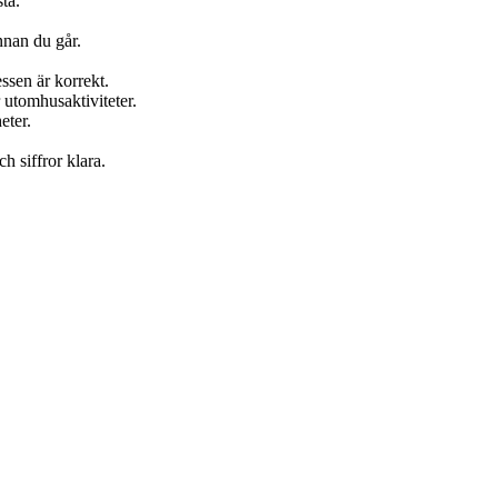
ta.
nnan du går.
ssen är korrekt.
 utomhusaktiviteter.
eter.
ch siffror klara.