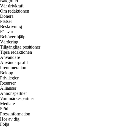
Bakgrund
Vår drivkraft
Om redaktionen
Donera
Platser
Beskrivning
Få svar
Behöver hjälp
Värdering
Tillgängliga positioner
Tipsa redaktionen
Användare
Användarprofil
Prenumeration
Belopp
Privilegier
Resurser
Allianser
Annonspartner
Varumärkespartner
Medlare
Stöd
Pressinformation
Hör av dig
Följa