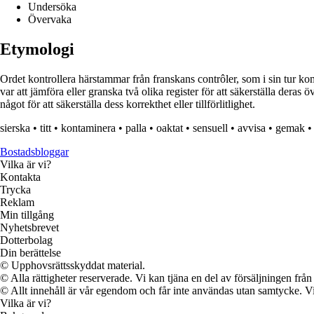
Undersöka
Övervaka
Etymologi
Ordet kontrollera härstammar från franskans contrôler, som i sin tur kom
var att jämföra eller granska två olika register för att säkerställa deras
något för att säkerställa dess korrekthet eller tillförlitlighet.
sierska
•
titt
•
kontaminera
•
palla
•
oaktat
•
sensuell
•
avvisa
•
gemak
•
Bostadsbloggar
Vilka är vi?
Kontakta
Trycka
Reklam
Min tillgång
Nyhetsbrevet
Dotterbolag
Din berättelse
© Upphovsrättsskyddat material.
© Alla rättigheter reserverade. Vi kan tjäna en del av försäljningen frå
© Allt innehåll är vår egendom och får inte användas utan samtycke. Vi k
Vilka är vi?