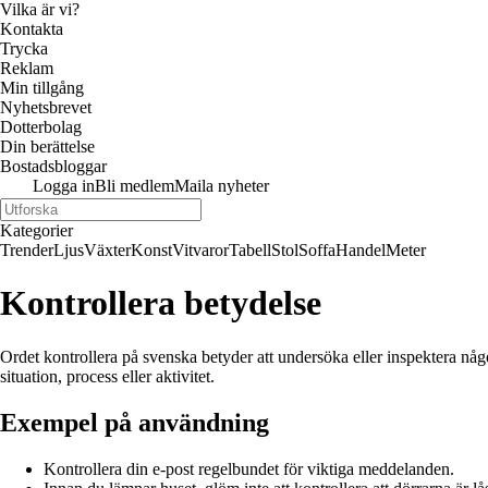
Vilka är vi?
Kontakta
Trycka
Reklam
Min tillgång
Nyhetsbrevet
Dotterbolag
Din berättelse
Bostadsbloggar
Logga in
Bli medlem
Maila nyheter
Kategorier
Trender
Ljus
Växter
Konst
Vitvaror
Tabell
Stol
Soffa
Handel
Meter
Kontrollera betydelse
Ordet kontrollera på svenska betyder att undersöka eller inspektera något 
situation, process eller aktivitet.
Exempel på användning
Kontrollera din e-post regelbundet för viktiga meddelanden.