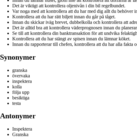
Innan du lämnar huset, glöm inte att kontrollera att dörrarna är lås
Det är viktigt att kontrollera oljenivån i din bil regelbundet.
Var noga med att kontrollera att du har med dig allt du behöver i
Kontrollera att du har rätt biljett innan du går på tåget.
Innan du skickar iväg brevet, dubbelkolla och kontrollera att adre
Det är alltid bra att kontrollera väderprognosen innan du planerar
Se till att kontrollera din banktransaktion för att undvika felaktigh
Kontrollera att du har stängt av spisen innan du lämnar köket.
Innan du rapporterar till chefen, kontrollera att du har alla fakta o
Synonymer
granska
övervaka
inspektera
kolla
följa upp
besiktiga
testa
Antonymer
Inspektera
Granska