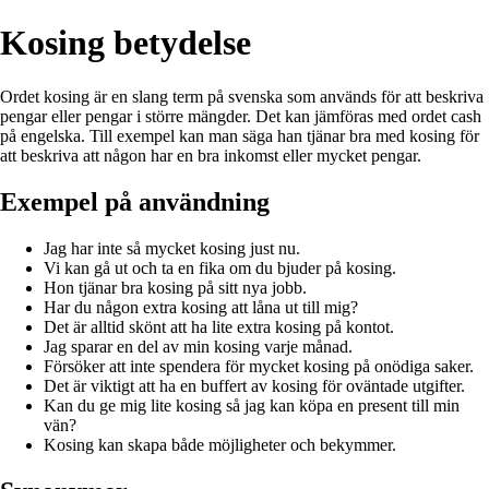
Kosing betydelse
Ordet kosing är en slang term på svenska som används för att beskriva
pengar eller pengar i större mängder. Det kan jämföras med ordet cash
på engelska. Till exempel kan man säga han tjänar bra med kosing för
att beskriva att någon har en bra inkomst eller mycket pengar.
Exempel på användning
Jag har inte så mycket kosing just nu.
Vi kan gå ut och ta en fika om du bjuder på kosing.
Hon tjänar bra kosing på sitt nya jobb.
Har du någon extra kosing att låna ut till mig?
Det är alltid skönt att ha lite extra kosing på kontot.
Jag sparar en del av min kosing varje månad.
Försöker att inte spendera för mycket kosing på onödiga saker.
Det är viktigt att ha en buffert av kosing för oväntade utgifter.
Kan du ge mig lite kosing så jag kan köpa en present till min
vän?
Kosing kan skapa både möjligheter och bekymmer.