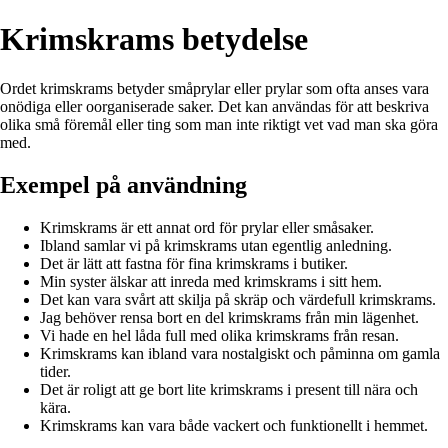
Krimskrams betydelse
Ordet krimskrams betyder småprylar eller prylar som ofta anses vara
onödiga eller oorganiserade saker. Det kan användas för att beskriva
olika små föremål eller ting som man inte riktigt vet vad man ska göra
med.
Exempel på användning
Krimskrams är ett annat ord för prylar eller småsaker.
Ibland samlar vi på krimskrams utan egentlig anledning.
Det är lätt att fastna för fina krimskrams i butiker.
Min syster älskar att inreda med krimskrams i sitt hem.
Det kan vara svårt att skilja på skräp och värdefull krimskrams.
Jag behöver rensa bort en del krimskrams från min lägenhet.
Vi hade en hel låda full med olika krimskrams från resan.
Krimskrams kan ibland vara nostalgiskt och påminna om gamla
tider.
Det är roligt att ge bort lite krimskrams i present till nära och
kära.
Krimskrams kan vara både vackert och funktionellt i hemmet.