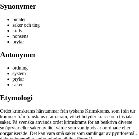
Synonymer
pinaler
saker och ting
krafs
nonsens
prylar
Antonymer
ordning
system
prylar
saker
Etymologi
Ordet krimskrams härstammar från tyskans Krimskrams, som i sin tur
kommer från franskans cram-cram, vilket betyder krasse och triviala
saker. På svenska används ordet krimskrams för att beskriva diverse
småprylar eller saker av litet värde som vanligtvis är oordnade eller
oorganiserade. Det kan vara små saker som samlingar av pyntföremål,
dekorationer eller andra mindre viktiga föremål.