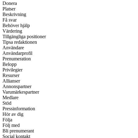
Donera
Platser
Beskrivning
Få svar
Behöver hjälp
Värdering
Tillgängliga positioner
Tipsa redaktionen
Användare
Användarprofil
Prenumeration
Belopp
Privilegier
Resurser
Allianser
Annonspartner
Varumärkespartner
Medlare
Stöd
Pressinformation
Hör av dig
Följa
Följ med
Bli prenumerant
Social kontakt