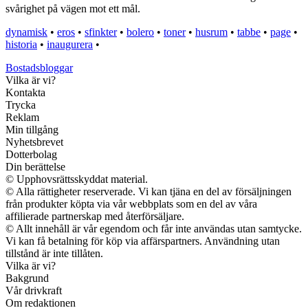
svårighet på vägen mot ett mål.
dynamisk
•
eros
•
sfinkter
•
bolero
•
toner
•
husrum
•
tabbe
•
page
•
historia
•
inaugurera
•
Bostadsbloggar
Vilka är vi?
Kontakta
Trycka
Reklam
Min tillgång
Nyhetsbrevet
Dotterbolag
Din berättelse
© Upphovsrättsskyddat material.
© Alla rättigheter reserverade. Vi kan tjäna en del av försäljningen
från produkter köpta via vår webbplats som en del av våra
affilierade partnerskap med återförsäljare.
© Allt innehåll är vår egendom och får inte användas utan samtycke.
Vi kan få betalning för köp via affärspartners. Användning utan
tillstånd är inte tillåten.
Vilka är vi?
Bakgrund
Vår drivkraft
Om redaktionen