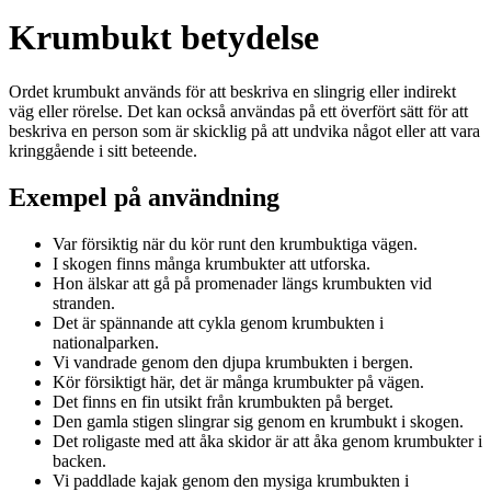
Krumbukt betydelse
Ordet krumbukt används för att beskriva en slingrig eller indirekt
väg eller rörelse. Det kan också användas på ett överfört sätt för att
beskriva en person som är skicklig på att undvika något eller att vara
kringgående i sitt beteende.
Exempel på användning
Var försiktig när du kör runt den krumbuktiga vägen.
I skogen finns många krumbukter att utforska.
Hon älskar att gå på promenader längs krumbukten vid
stranden.
Det är spännande att cykla genom krumbukten i
nationalparken.
Vi vandrade genom den djupa krumbukten i bergen.
Kör försiktigt här, det är många krumbukter på vägen.
Det finns en fin utsikt från krumbukten på berget.
Den gamla stigen slingrar sig genom en krumbukt i skogen.
Det roligaste med att åka skidor är att åka genom krumbukter i
backen.
Vi paddlade kajak genom den mysiga krumbukten i