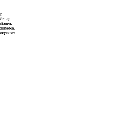
.
r.
företag.
ationen.
killnaden.
prognoser.