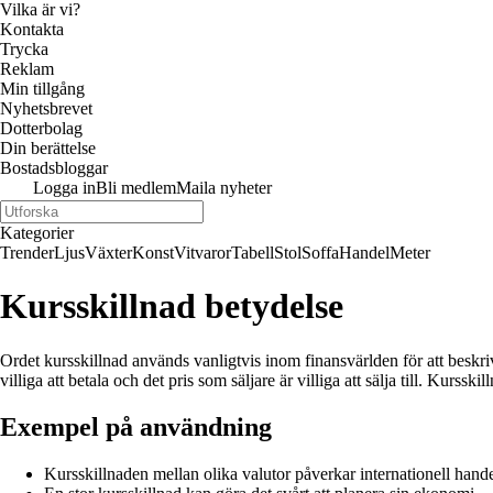
Vilka är vi?
Kontakta
Trycka
Reklam
Min tillgång
Nyhetsbrevet
Dotterbolag
Din berättelse
Bostadsbloggar
Logga in
Bli medlem
Maila nyheter
Kategorier
Trender
Ljus
Växter
Konst
Vitvaror
Tabell
Stol
Soffa
Handel
Meter
Kursskillnad betydelse
Ordet kursskillnad används vanligtvis inom finansvärlden för att beskriv
villiga att betala och det pris som säljare är villiga att sälja till. Kur
Exempel på användning
Kursskillnaden mellan olika valutor påverkar internationell hande