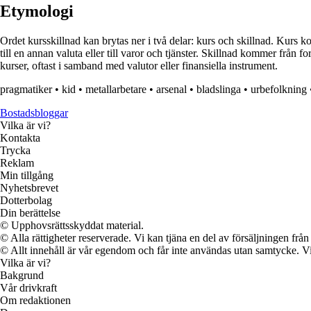
Etymologi
Ordet kursskillnad kan brytas ner i två delar: kurs och skillnad. Kurs ko
till en annan valuta eller till varor och tjänster. Skillnad kommer från 
kurser, oftast i samband med valutor eller finansiella instrument.
pragmatiker
•
kid
•
metallarbetare
•
arsenal
•
bladslinga
•
urbefolkning
Bostadsbloggar
Vilka är vi?
Kontakta
Trycka
Reklam
Min tillgång
Nyhetsbrevet
Dotterbolag
Din berättelse
© Upphovsrättsskyddat material.
© Alla rättigheter reserverade. Vi kan tjäna en del av försäljningen frå
© Allt innehåll är vår egendom och får inte användas utan samtycke. Vi k
Vilka är vi?
Bakgrund
Vår drivkraft
Om redaktionen