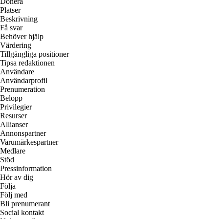
Donera
Platser
Beskrivning
Få svar
Behöver hjälp
Värdering
Tillgängliga positioner
Tipsa redaktionen
Användare
Användarprofil
Prenumeration
Belopp
Privilegier
Resurser
Allianser
Annonspartner
Varumärkespartner
Medlare
Stöd
Pressinformation
Hör av dig
Följa
Följ med
Bli prenumerant
Social kontakt