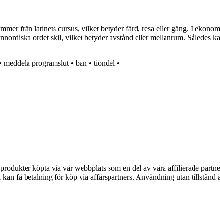
mmer från latinets cursus, vilket betyder färd, resa eller gång. I ekonomi
fornnordiska ordet skil, vilket betyder avstånd eller mellanrum. Således k
•
meddela programslut
•
ban
•
tiondel
•
n produkter köpta via vår webbplats som en del av våra affilierade partne
an få betalning för köp via affärspartners. Användning utan tillstånd är 