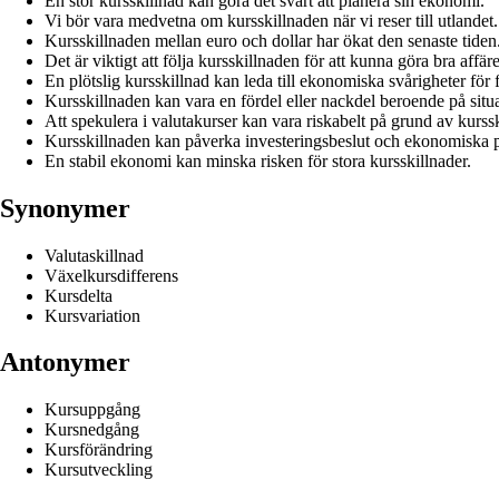
En stor kursskillnad kan göra det svårt att planera sin ekonomi.
Vi bör vara medvetna om kursskillnaden när vi reser till utlandet.
Kursskillnaden mellan euro och dollar har ökat den senaste tiden
Det är viktigt att följa kursskillnaden för att kunna göra bra affäre
En plötslig kursskillnad kan leda till ekonomiska svårigheter för 
Kursskillnaden kan vara en fördel eller nackdel beroende på situ
Att spekulera i valutakurser kan vara riskabelt på grund av kurss
Kursskillnaden kan påverka investeringsbeslut och ekonomiska 
En stabil ekonomi kan minska risken för stora kursskillnader.
Synonymer
Valutaskillnad
Växelkursdifferens
Kursdelta
Kursvariation
Antonymer
Kursuppgång
Kursnedgång
Kursförändring
Kursutveckling