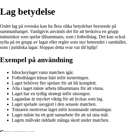
Lag betydelse
Ordet lag på svenska kan ha flera olika betydelser beroende på
sammanhanget. Vanligtvis används det för att beskriva en grupp
människor som spelar tillsammans, som i fotbollslag. Det kan också
syfta på en grupp av lagar eller regler som styr beteendet i samhället,
som i juridiska lagar. Hoppas detta svar var till hjälp!
Exempel på användning
Ishockeylaget vann matchen igår.
Fotbollslaget tränar hårt inför turneringen.
Laget behöver fler spelare för att bli komplett.
Alla i laget måste arbeta tillsammans för att vinna.
Laget har en tydlig strategi inför säsongen.
Lagandan är mycket viktig för att lyckas som lag.
Laget spelade oavgjort i den senaste matchen.
Tränaren motiverar laget inför kommande utmaningar.
Laget måste ha ett gott samarbete för att nå sina mål.
Lagets målvakt räddade många skott under matchen.