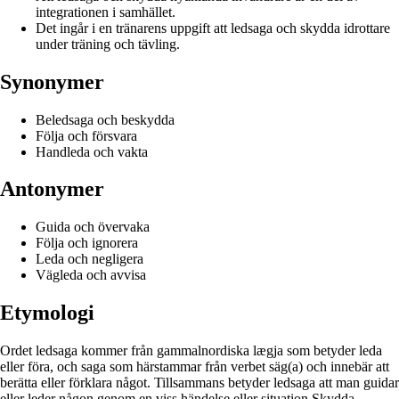
integrationen i samhället.
Det ingår i en tränarens uppgift att ledsaga och skydda idrottare
under träning och tävling.
Synonymer
Beledsaga och beskydda
Följa och försvara
Handleda och vakta
Antonymer
Guida och övervaka
Följa och ignorera
Leda och negligera
Vägleda och avvisa
Etymologi
Ordet ledsaga kommer från gammalnordiska lægja som betyder leda
eller föra, och saga som härstammar från verbet säg(a) och innebär att
berätta eller förklara något. Tillsammans betyder ledsaga att man guidar
eller leder någon genom en viss händelse eller situation.Skydda