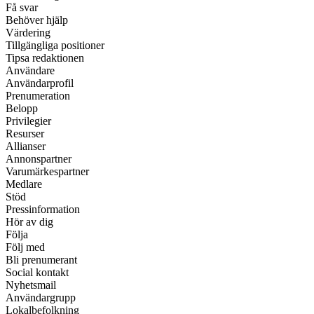
Få svar
Behöver hjälp
Värdering
Tillgängliga positioner
Tipsa redaktionen
Användare
Användarprofil
Prenumeration
Belopp
Privilegier
Resurser
Allianser
Annonspartner
Varumärkespartner
Medlare
Stöd
Pressinformation
Hör av dig
Följa
Följ med
Bli prenumerant
Social kontakt
Nyhetsmail
Användargrupp
Lokalbefolkning