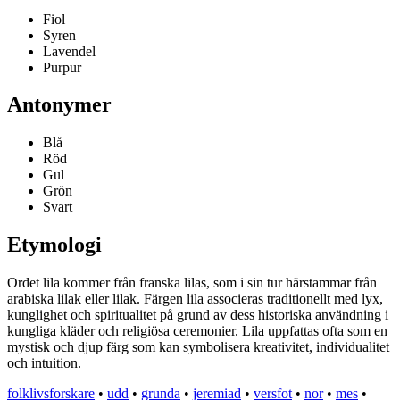
Fiol
Syren
Lavendel
Purpur
Antonymer
Blå
Röd
Gul
Grön
Svart
Etymologi
Ordet lila kommer från franska lilas, som i sin tur härstammar från
arabiska lilak eller lilak. Färgen lila associeras traditionellt med lyx,
kunglighet och spiritualitet på grund av dess historiska användning i
kungliga kläder och religiösa ceremonier. Lila uppfattas ofta som en
mystisk och djup färg som kan symbolisera kreativitet, individualitet
och intuition.
folklivsforskare
•
udd
•
grunda
•
jeremiad
•
versfot
•
nor
•
mes
•