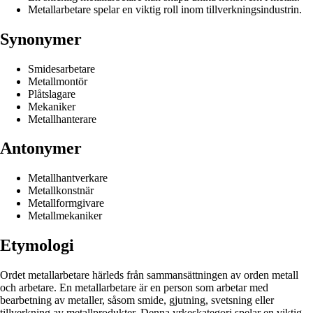
Metallarbetare spelar en viktig roll inom tillverkningsindustrin.
Synonymer
Smidesarbetare
Metallmontör
Plåtslagare
Mekaniker
Metallhanterare
Antonymer
Metallhantverkare
Metallkonstnär
Metallformgivare
Metallmekaniker
Etymologi
Ordet metallarbetare härleds från sammansättningen av orden metall
och arbetare. En metallarbetare är en person som arbetar med
bearbetning av metaller, såsom smide, gjutning, svetsning eller
tillverkning av metallprodukter. Denna yrkeskategori spelar en viktig