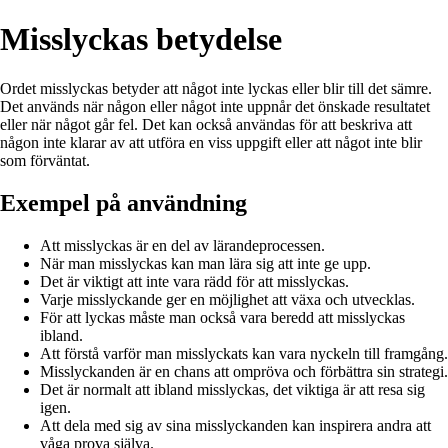
Misslyckas betydelse
Ordet misslyckas betyder att något inte lyckas eller blir till det sämre.
Det används när någon eller något inte uppnår det önskade resultatet
eller när något går fel. Det kan också användas för att beskriva att
någon inte klarar av att utföra en viss uppgift eller att något inte blir
som förväntat.
Exempel på användning
Att misslyckas är en del av lärandeprocessen.
När man misslyckas kan man lära sig att inte ge upp.
Det är viktigt att inte vara rädd för att misslyckas.
Varje misslyckande ger en möjlighet att växa och utvecklas.
För att lyckas måste man också vara beredd att misslyckas
ibland.
Att förstå varför man misslyckats kan vara nyckeln till framgång.
Misslyckanden är en chans att ompröva och förbättra sin strategi.
Det är normalt att ibland misslyckas, det viktiga är att resa sig
igen.
Att dela med sig av sina misslyckanden kan inspirera andra att
våga prova själva.