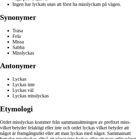
Ingen har lyckats utan att först ha misslyckats på vägen.
Synonymer
Trasa
Fela
Missa
Sabba
Misslyckas
Antonymer
Lyckas
Lyckas inte
Lyckas väl
Lyckas misslyckas
Etymologi
Ordet misslyckas kommer från sammansättningen av prefixet miss-
vilket betyder felaktigt eller inte och ordet lyckas vilket betyder att
något är framgångsrikt eller att man lyckas med något. Sammansatt
betyder misslyckas alltså att något inte lyckas eller att man utför något