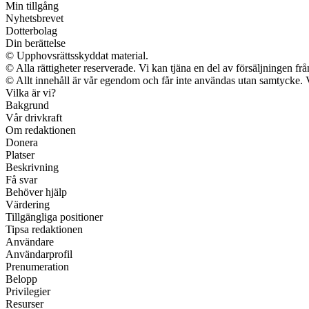
Min tillgång
Nyhetsbrevet
Dotterbolag
Din berättelse
© Upphovsrättsskyddat material.
© Alla rättigheter reserverade. Vi kan tjäna en del av försäljningen fr
© Allt innehåll är vår egendom och får inte användas utan samtycke. Vi 
Vilka är vi?
Bakgrund
Vår drivkraft
Om redaktionen
Donera
Platser
Beskrivning
Få svar
Behöver hjälp
Värdering
Tillgängliga positioner
Tipsa redaktionen
Användare
Användarprofil
Prenumeration
Belopp
Privilegier
Resurser