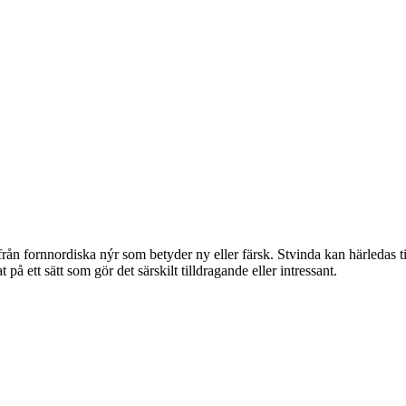
 fornnordiska nýr som betyder ny eller färsk. Stvinda kan härledas till
på ett sätt som gör det särskilt tilldragande eller intressant.