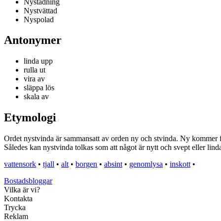
Nystadning
Nystvättad
Nyspolad
Antonymer
linda upp
rulla ut
vira av
släppa lös
skala av
Etymologi
Ordet nystvinda är sammansatt av orden ny och stvinda. Ny kommer från
Således kan nystvinda tolkas som att något är nytt och svept eller lindat 
vattensork
•
tjall
•
alt
•
borgen
•
absint
•
genomlysa
•
inskott
•
Bostadsbloggar
Vilka är vi?
Kontakta
Trycka
Reklam