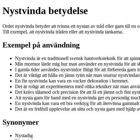
Nystvinda betydelse
Ordet nystvinda betyder att tvinna ett nystan av tråd eller garn till e
Till exempel, att nystvinda tråden eller att nystvinda tankarna.
Exempel på användning
Nystvinda är en traditionell svensk hantverksteknik för att spin
Min mormor lärde mig hur man använder en nystvinda för att s
I gamla tider användes nystvindor flitigt för att förbereda garn 
Det är viktigt att hålla en jämn rytm när man snurrar nystvindan
En fin nystvinda kan vara en vacker dekoration i hemmet.
Det är roligt att experimentera med olika tekniker när man anvä
Det krävs tålamod och precision för att få ett jämnt och fint nyst
Att nysta garn för hand med en nystvinda ger en personlig touch
En nystvinda kan vara ett bra verktyg för att återvinna gammalt g
Det är en fridfull upplevelse att sitta och nysta garn med hjälp 
Synonymer
Nystadig