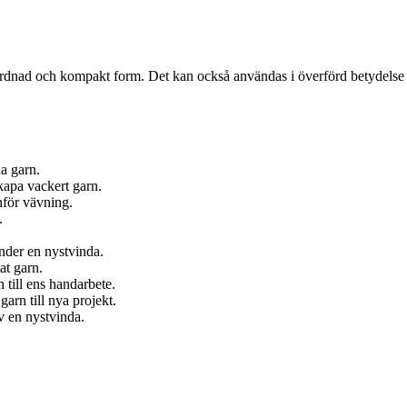
n ordnad och kompakt form. Det kan också användas i överförd betydelse fö
na garn.
kapa vackert garn.
inför vävning.
.
nder en nystvinda.
at garn.
 till ens handarbete.
arn till nya projekt.
av en nystvinda.