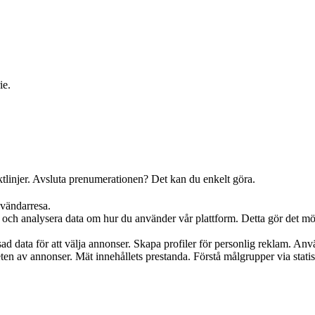
ie.
iktlinjer. Avsluta prenumerationen? Det kan du enkelt göra.
nvändarresa.
ch analysera data om hur du använder vår plattform. Detta gör det möjlig
d data för att välja annonser. Skapa profiler för personlig reklam. Använ
iteten av annonser. Mät innehållets prestanda. Förstå målgrupper via stat