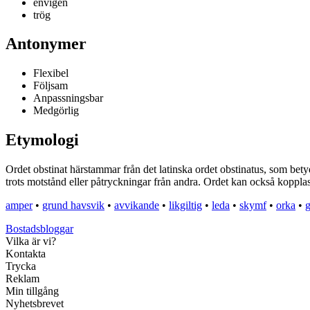
envigen
trög
Antonymer
Flexibel
Följsam
Anpassningsbar
Medgörlig
Etymologi
Ordet obstinat härstammar från det latinska ordet obstinatus, som betyde
trots motstånd eller påtryckningar från andra. Ordet kan också kopplas 
amper
•
grund havsvik
•
avvikande
•
likgiltig
•
leda
•
skymf
•
orka
•
Bostadsbloggar
Vilka är vi?
Kontakta
Trycka
Reklam
Min tillgång
Nyhetsbrevet