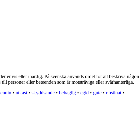
r envis eller ihärdig. På svenska används ordet för att beskriva någon som
till personer eller beteenden som är motsträviga eller svårhanterliga.
genuin
•
utkast
•
skyddsande
•
behaglig
•
egid
•
gute
•
obstinat
•