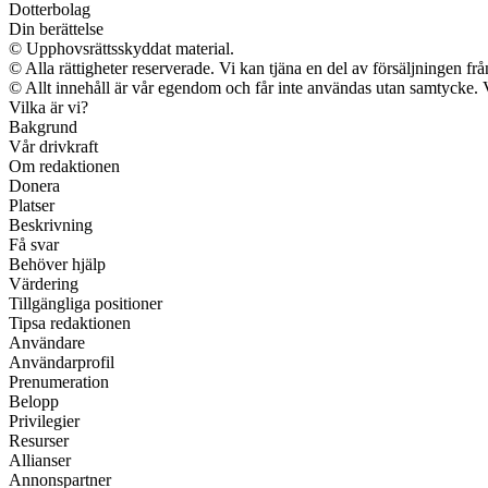
Dotterbolag
Din berättelse
© Upphovsrättsskyddat material.
© Alla rättigheter reserverade. Vi kan tjäna en del av försäljningen fr
© Allt innehåll är vår egendom och får inte användas utan samtycke. Vi 
Vilka är vi?
Bakgrund
Vår drivkraft
Om redaktionen
Donera
Platser
Beskrivning
Få svar
Behöver hjälp
Värdering
Tillgängliga positioner
Tipsa redaktionen
Användare
Användarprofil
Prenumeration
Belopp
Privilegier
Resurser
Allianser
Annonspartner