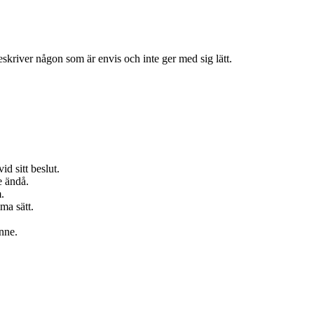
eskriver någon som är envis och inte ger med sig lätt.
id sitt beslut.
e ändå.
.
ma sätt.
enne.