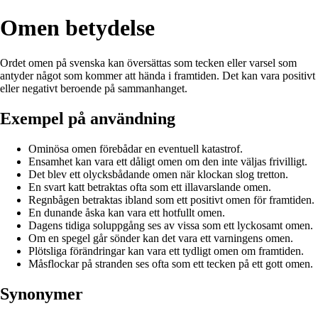
Omen betydelse
Ordet omen på svenska kan översättas som tecken eller varsel som
antyder något som kommer att hända i framtiden. Det kan vara positivt
eller negativt beroende på sammanhanget.
Exempel på användning
Ominösa omen förebådar en eventuell katastrof.
Ensamhet kan vara ett dåligt omen om den inte väljas frivilligt.
Det blev ett olycksbådande omen när klockan slog tretton.
En svart katt betraktas ofta som ett illavarslande omen.
Regnbågen betraktas ibland som ett positivt omen för framtiden.
En dunande åska kan vara ett hotfullt omen.
Dagens tidiga soluppgång ses av vissa som ett lyckosamt omen.
Om en spegel går sönder kan det vara ett varningens omen.
Plötsliga förändringar kan vara ett tydligt omen om framtiden.
Måsflockar på stranden ses ofta som ett tecken på ett gott omen.
Synonymer