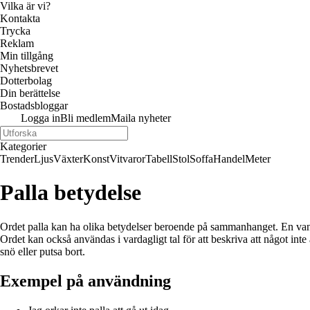
Vilka är vi?
Kontakta
Trycka
Reklam
Min tillgång
Nyhetsbrevet
Dotterbolag
Din berättelse
Bostadsbloggar
Logga in
Bli medlem
Maila nyheter
Kategorier
Trender
Ljus
Växter
Konst
Vitvaror
Tabell
Stol
Soffa
Handel
Meter
Palla betydelse
Ordet palla kan ha olika betydelser beroende på sammanhanget. En vanlig 
Ordet kan också användas i vardagligt tal för att beskriva att något inte
snö eller putsa bort.
Exempel på användning