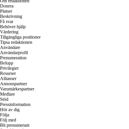
Om redaktionen
Donera
Platser
Beskrivning
Få svar
Behöver hjälp
Värdering
Tillgängliga positioner
Tipsa redaktionen
Användare
Användarprofil
Prenumeration
Belopp
Privilegier
Resurser
Allianser
Annonspartner
Varumärkespartner
Medlare
Stöd
Pressinformation
Hör av dig
Följa
Följ med
Bli prenumerant