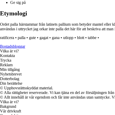
Ge sig på
Etymologi
Ordet palla härstammar från latinets pallium som betyder mantel eller kl
användas i uttrycket jag orkar inte palla det här för att beskriva att man 
ratificera
•
palla
•
gute
•
gagat
•
gana
•
utlopp
•
blott
•
tabbe
•
Bostadsbloggar
Vilka är vi?
Kontakta
Trycka
Reklam
Min tillgång
Nyhetsbrevet
Dotterbolag
Din berättelse
© Upphovsrättsskyddat material.
© Alla rättigheter reserverade. Vi kan tjäna en del av försäljningen frå
© Allt innehåll är vår egendom och får inte användas utan samtycke. Vi k
Vilka är vi?
Bakgrund
Vår drivkraft