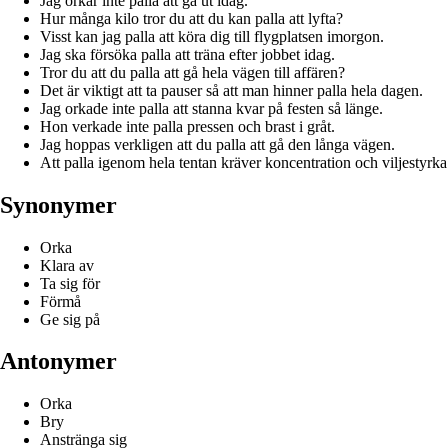
Jag orkar inte palla att gå ut idag.
Hur många kilo tror du att du kan palla att lyfta?
Visst kan jag palla att köra dig till flygplatsen imorgon.
Jag ska försöka palla att träna efter jobbet idag.
Tror du att du palla att gå hela vägen till affären?
Det är viktigt att ta pauser så att man hinner palla hela dagen.
Jag orkade inte palla att stanna kvar på festen så länge.
Hon verkade inte palla pressen och brast i gråt.
Jag hoppas verkligen att du palla att gå den långa vägen.
Att palla igenom hela tentan kräver koncentration och viljestyrka
Synonymer
Orka
Klara av
Ta sig för
Förmå
Ge sig på
Antonymer
Orka
Bry
Anstränga sig