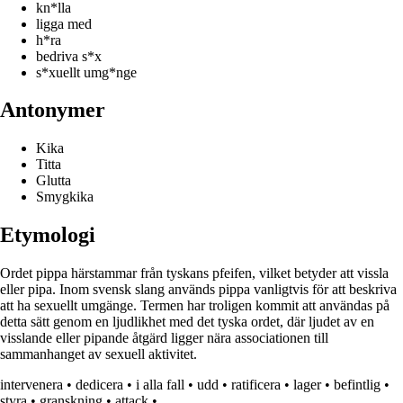
kn*lla
ligga med
h*ra
bedriva s*x
s*xuellt umg*nge
Antonymer
Kika
Titta
Glutta
Smygkika
Etymologi
Ordet pippa härstammar från tyskans pfeifen, vilket betyder att vissla
eller pipa. Inom svensk slang används pippa vanligtvis för att beskriva
att ha sexuellt umgänge. Termen har troligen kommit att användas på
detta sätt genom en ljudlikhet med det tyska ordet, där ljudet av en
visslande eller pipande åtgärd ligger nära associationen till
sammanhanget av sexuell aktivitet.
intervenera
•
dedicera
•
i alla fall
•
udd
•
ratificera
•
lager
•
befintlig
•
styra
•
granskning
•
attack
•