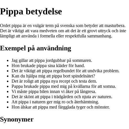
Pippa betydelse
Ordet pippa är en vulgär term på svenska som betyder att masturbera.
Det är viktigt att vara medveten om att det är ett grovt uttryck och inte
lämpligt att använda i formella eller respektfulla sammanhang.
Exempel på användning
Jag gillar att pippa jordgubbar på sommaren.
Hon brukade pippa sina kläder för hand.
Det är viktigt att pippa regelbundet för att undvika problem.
Kan du hjälpa mig att pippa bort spindelnätet?
Det är roligt att pippa nya recept och testa dem.
Pappa brukade pippa med mig på kvällarna för att somna.
Vi måste pippa bilen innan vi åker på långresa.
Det är skönt att pippa i trädgården och njuta av naturen.
Att pippa i naturen ger mig ro och återhämtning.
Hon älskar att pippa med färgglada tyger och mönster.
Synonymer