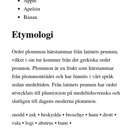
Äpple
Apelsin
Banan
Etymologi
Ordet plommon härstammar från latinets prunum,
vilket i sin tur kommer från det grekiska ordet
prounon. Plommon är en frukt som härstammar
från plommonträdet och har funnits i vårt språk
sedan medeltiden. Från latinets prunum har ordet
utvecklats till plum(m)on på medeltidssvenska och
slutligen till dagens moderna plommon.
snodd
•
ask
•
beskydda
•
broschyr
•
hum
•
drott
•
vala
•
logi
•
abstrus
•
bane
•