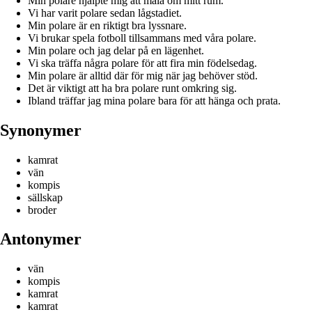
Min polare hjälpte mig att måla om mitt rum.
Vi har varit polare sedan lågstadiet.
Min polare är en riktigt bra lyssnare.
Vi brukar spela fotboll tillsammans med våra polare.
Min polare och jag delar på en lägenhet.
Vi ska träffa några polare för att fira min födelsedag.
Min polare är alltid där för mig när jag behöver stöd.
Det är viktigt att ha bra polare runt omkring sig.
Ibland träffar jag mina polare bara för att hänga och prata.
Synonymer
kamrat
vän
kompis
sällskap
broder
Antonymer
vän
kompis
kamrat
kamrat