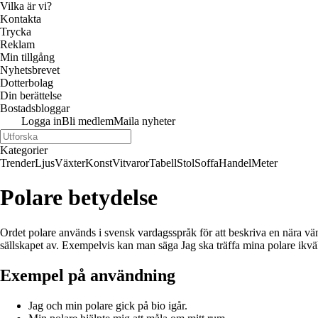
Vilka är vi?
Kontakta
Trycka
Reklam
Min tillgång
Nyhetsbrevet
Dotterbolag
Din berättelse
Bostadsbloggar
Logga in
Bli medlem
Maila nyheter
Kategorier
Trender
Ljus
Växter
Konst
Vitvaror
Tabell
Stol
Soffa
Handel
Meter
Polare betydelse
Ordet polare används i svensk vardagsspråk för att beskriva en nära v
sällskapet av. Exempelvis kan man säga Jag ska träffa mina polare ikvä
Exempel på användning
Jag och min polare gick på bio igår.