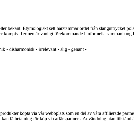
ler bekant. Etymologiskt sett härstammar ordet från slanguttrycket polar
 eller kompis. Termen är vanligt förekommande i informella sammanhang 
mik
•
disharmonisk
•
irrelevant
•
slig
•
genant
•
n produkter köpta via vår webbplats som en del av våra affilierade partne
an få betalning för köp via affärspartners. Användning utan tillstånd är 