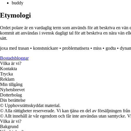
buddy
Etymologi
Ordet polare är en vardaglig term som används för att beskriva en vän el
kommit att användas i svensk dagligt tal för att beskriva en nära vän
sätt.
joxa med trasan
•
konstsnickare
•
problematisera
•
miss
•
godta
•
dyna
Bostadsbloggar
Vilka är vi?
Kontakta
Trycka
Reklam
Min tillgång
Nyhetsbrevet
Dotterbolag
Din berättelse
© Upphovsrättsskyddat material.
© Alla rättigheter reserverade. Vi kan tjäna en del av försäljningen frå
© Allt innehåll är vår egendom och får inte användas utan samtycke. Vi k
Vilka är vi?
Bakgrund