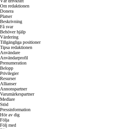
Vår drivkraft
Om redaktionen
Donera
Platser
Beskrivning
Få svar
Behöver hjälp
Värdering
Tillgängliga positioner
Tipsa redaktionen
Användare
Användarprofil
Prenumeration
Belopp
Privilegier
Resurser
Allianser
Annonspartner
Varumärkespartner
Medlare
Stöd
Pressinformation
Hör av dig
Följa
Följ med