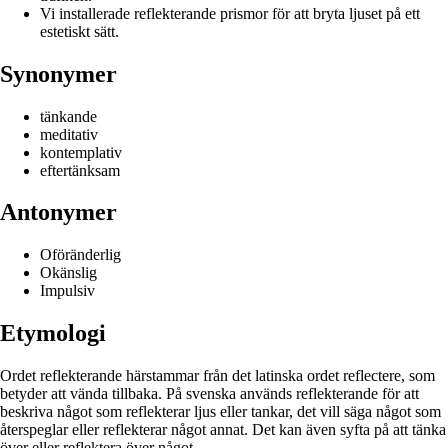
Vi installerade reflekterande prismor för att bryta ljuset på ett
estetiskt sätt.
Synonymer
tänkande
meditativ
kontemplativ
eftertänksam
Antonymer
Oföränderlig
Okänslig
Impulsiv
Etymologi
Ordet reflekterande härstammar från det latinska ordet reflectere, som
betyder att vända tillbaka. På svenska används reflekterande för att
beskriva något som reflekterar ljus eller tankar, det vill säga något som
återspeglar eller reflekterar något annat. Det kan även syfta på att tänka
över eller reflektera över något.