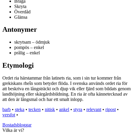
Braga
Skryta
Överdåd
Glänsa
Antonymer
skrytsam – ödmjuk
pompös – enkel
prålig – enkel
Etymologi
Ordet ria härstammar från latinets ria, som i sin tur kommer från
grekiskans rheîn som betyder flöda. I svenska används ordet ria för
att beskriva en långsträckt och djup vik eller fjärd som bildats genom
landhöjning eller skärgårdsbildning. En ria är ofta kännetecknad av
att den är långsmal och har ett smalt inlopp.
barb
•
steka
•
tecken
•
nitisk
•
ankel
•
styra
•
relevant
•
ripost
•
versfot
•
Bostadsbloggar
Vilka är vi?