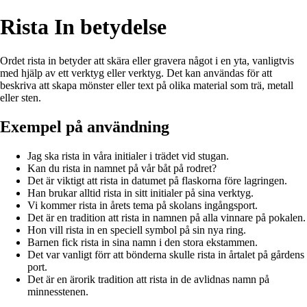
Rista In betydelse
Ordet rista in betyder att skära eller gravera något i en yta, vanligtvis
med hjälp av ett verktyg eller verktyg. Det kan användas för att
beskriva att skapa mönster eller text på olika material som trä, metall
eller sten.
Exempel på användning
Jag ska rista in våra initialer i trädet vid stugan.
Kan du rista in namnet på vår båt på rodret?
Det är viktigt att rista in datumet på flaskorna före lagringen.
Han brukar alltid rista in sitt initialer på sina verktyg.
Vi kommer rista in årets tema på skolans ingångsport.
Det är en tradition att rista in namnen på alla vinnare på pokalen.
Hon vill rista in en speciell symbol på sin nya ring.
Barnen fick rista in sina namn i den stora ekstammen.
Det var vanligt förr att bönderna skulle rista in årtalet på gårdens
port.
Det är en ärorik tradition att rista in de avlidnas namn på
minnesstenen.