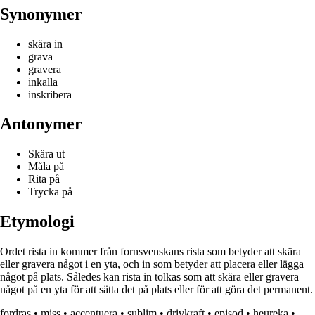
Synonymer
skära in
grava
gravera
inkalla
inskribera
Antonymer
Skära ut
Måla på
Rita på
Trycka på
Etymologi
Ordet rista in kommer från fornsvenskans rista som betyder att skära
eller gravera något i en yta, och in som betyder att placera eller lägga
något på plats. Således kan rista in tolkas som att skära eller gravera
något på en yta för att sätta det på plats eller för att göra det permanent.
fordras
•
miss
•
accentuera
•
sublim
•
drivkraft
•
episod
•
heureka
•